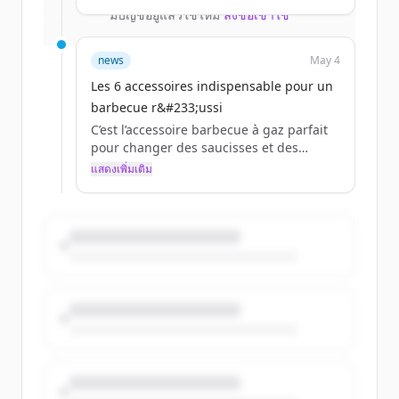
Avant toute chose, vous devez préparer
มีบัญชีอยู่แล้วใช่ไหม
ลงชื่อเข้าใช้
votre équipement : des gants, des
brosses pour grilles, un grattoir, une
éponge, des produits nettoyants.
news
May 4
Pensez également à débrancher votre
Les 6 accessoires indispensable pour un
bouteille de gaz au préalable.
barbecue r&#233;ussi
Pour un barbecue, 3 parties sont
importantes à nettoyer :
C’est l’accessoire barbecue à gaz parfait
Un entretien plus léger peut se faire
pour changer des saucisses et des
régulièrement, tout au long de l'été, à
brochettes.
แสดงเพิ่มเติม
l’aide de liquide vaisselle ou de bica...
La pierre à pizza, dite réfractaire,
emmagasine la chaleur et la restitue sur
l’ensemble de la surface. Elle permet
d’obtenir une pâte croustillante et un
intérieur moelleux à souhait.
Grâce à une pierre à pizza, vous pouvez
préparer toutes les pizzas qui vous font
envie mais aussi des :
Important : la pierre à pizza doit être
préchauffée avant d’y mettre la
préparation. Prévoyez un bon quart
d’heure de chauf...