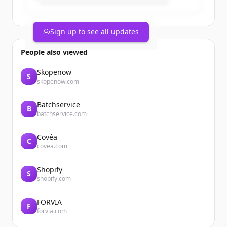
Sign up to see all updates
People also viewed
Skopenow
S
skopenow.com
Batchservice
B
batchservice.com
Covéa
C
covea.com
Shopify
S
shopify.com
FORVIA
F
forvia.com