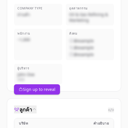
COMPANY TYPE
อุตสาหกรรม
ส่วนตัว
Oil & Gas Refining &
Marketing
พนักงาน
สังคม
~1,000
@example
@example
@example
ผู้บริหาร
John Doe
CEO
Sign up to reveal
ลูกค้า
</>
บริษัท
คำอธิบาย