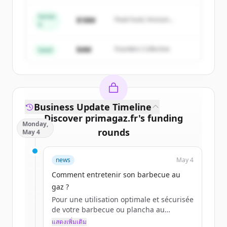
Series
Create Free Account
$18M
Peak Fund, Horizon
A
Partners
มีบัญชีอยู่แล้วใช่ไหม
ลงชื่อเข้าใช้
$4M
Founders Collective
Seed
Business Update Timeline
Discover
primagaz.fr
's
funding
Monday,
rounds
May 4
Sign up for free to view all
funding
news
May 4
rounds
of
primagaz.fr
.
New accounts include trial credits to
Comment entretenir son barbecue au
get started.
gaz ?
Pour une utilisation optimale et sécurisée
de votre barbecue ou plancha au
Create Free Account
quotidien, l’entretien est primordial.
แสดงเพิ่มเติม