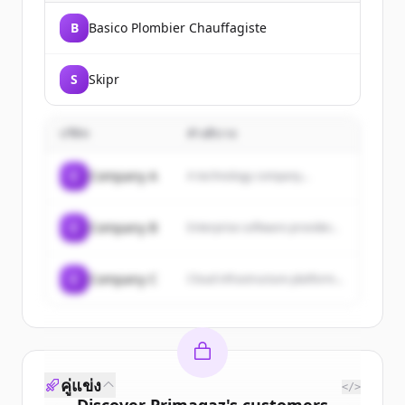
B
Basico Plombier Chauffagiste
S
Skipr
บริษัท
คำอธิบาย
C
Company A
A technology company...
C
Company B
Enterprise software provider...
C
Company C
Cloud infrastructure platform...
คู่แข่ง
</>