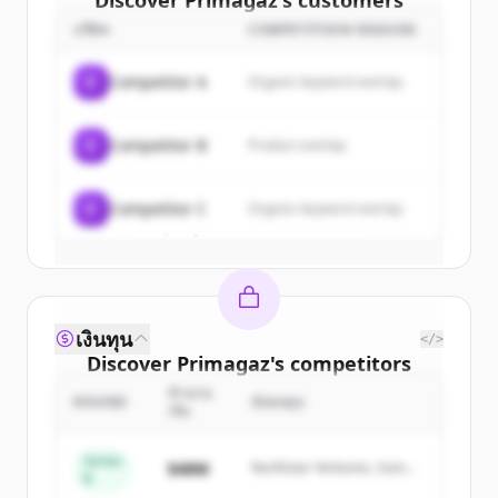
Discover
Primagaz
's
customers
บริษัท
COMPETITION REASON
Sign up for free to view all
customers
of
Primagaz
.
C
Competitor A
Organic keyword overlap
New accounts include trial credits to
get started.
C
Competitor B
Product overlap
Create Free Account
C
Competitor C
Organic keyword overlap
มีบัญชีอยู่แล้วใช่ไหม
ลงชื่อเข้าใช้
เงินทุน
</>
Discover
Primagaz
's
competitors
จำนวน
Sign up for free to view all
competitors
ROUND
นักลงทุน
เงิน
of
Primagaz
.
New accounts include trial credits to
Series
$48M
Northstar Ventures, Summit
B
get started.
Capital