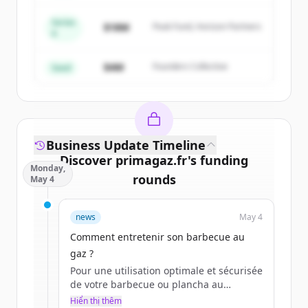
Series
Create Free Account
$18M
Peak Fund, Horizon Partners
A
Đã có tài khoản?
Đăng nhập
$4M
Founders Collective
Seed
Business Update Timeline
Discover
primagaz.fr
's
funding
Monday,
rounds
May 4
Sign up for free to view all
funding
news
May 4
rounds
of
primagaz.fr
.
New accounts include trial credits to
Comment entretenir son barbecue au
get started.
gaz ?
Pour une utilisation optimale et sécurisée
de votre barbecue ou plancha au
Create Free Account
quotidien, l’entretien est primordial.
Hiển thị thêm