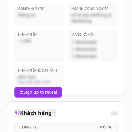
COMPANY TYPE
NGÀNH CÔNG NGHIỆP
Riêng tư
Oil & Gas Refining &
Marketing
NHÂN VIÊN
MẠNG XÃ HỘI
~1,000
@example
@example
@example
NHÂN VIÊN ĐIỀU HÀNH
John Doe
Giám đốc điều hành
Sign up to reveal
Khách hàng
</>
CÔNG TY
MÔ TẢ