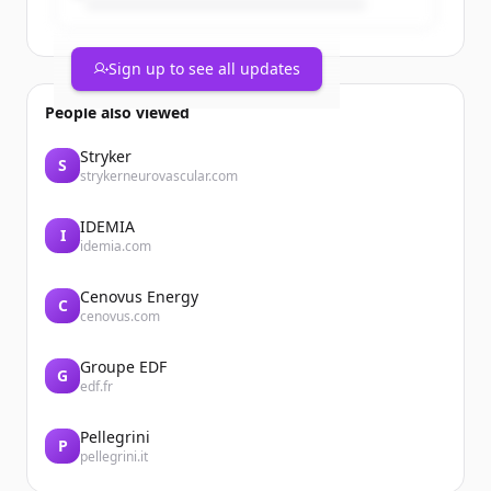
Sign up to see all updates
People also viewed
Stryker
S
strykerneurovascular.com
IDEMIA
I
idemia.com
Cenovus Energy
C
cenovus.com
Groupe EDF
G
edf.fr
Pellegrini
P
pellegrini.it