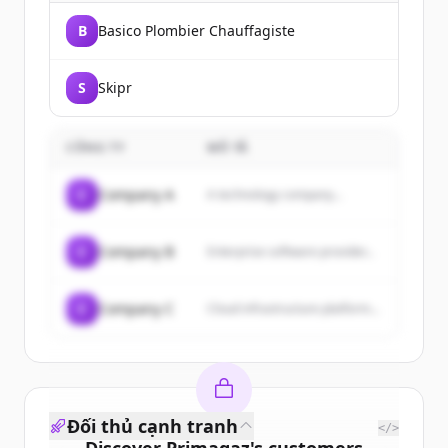
B
Basico Plombier Chauffagiste
S
Skipr
CÔNG TY
MÔ TẢ
C
Company A
A technology company...
C
Company B
Enterprise software provider...
C
Company C
Cloud infrastructure platform...
Đối thủ cạnh tranh
</>