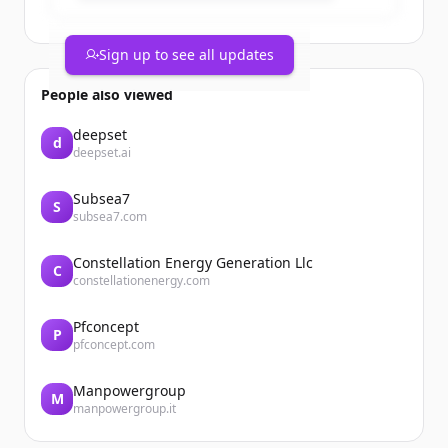
Sign up to see all updates
People also viewed
deepset
d
deepset.ai
Subsea7
S
subsea7.com
Constellation Energy Generation Llc
C
constellationenergy.com
Pfconcept
P
pfconcept.com
Manpowergroup
M
manpowergroup.it