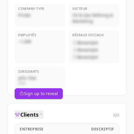
COMPANY TYPE
SECTEUR
Privée
Oil & Gas Refining &
Marketing
EMPLOYÉS
RÉSEAUX SOCIAUX
~1,000
@example
@example
@example
DIRIGEANTS
John Doe
CEO
Sign up to reveal
Clients
</>
ENTREPRISE
DESCRIPTIF