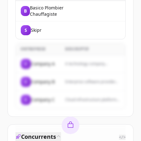
Basico Plombier
B
Chauffagiste
S
Skipr
ENTREPRISE
DESCRIPTIF
C
Company A
A technology company...
C
Company B
Enterprise software provider...
C
Company C
Cloud infrastructure platform...
Concurrents
</>