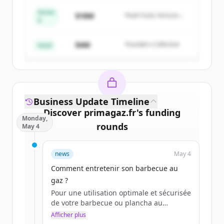
Series
$18M
Peak Fund, Horizon
A
Create Free Account
Partners
$4M
Founders Collective
Vous avez déjà un compte ?
Se connecter
Seed
Business Update Timeline
Discover
primagaz.fr
's
funding
Monday,
rounds
May 4
Sign up for free to view all
funding
news
May 4
rounds
of
primagaz.fr
.
New accounts include trial credits to
Comment entretenir son barbecue au
get started.
gaz ?
Pour une utilisation optimale et sécurisée
de votre barbecue ou plancha au
Create Free Account
quotidien, l’entretien est primordial.
Afficher plus
Avant toute chose, vous devez préparer