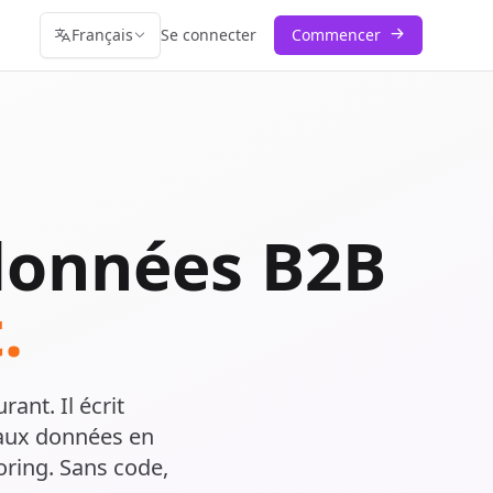
Français
Se connecter
Commencer
 données B2B
.
ant. Il écrit
e aux données en
oring. Sans code,