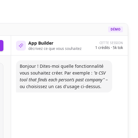
DÉMO
App Builder
CETTE SESSION
1
crédits ·
5
k tok
décrivez ce que vous souhaitez
Bonjour ! Dites-moi quelle fonctionnalité
vous souhaitez créer. Par exemple :
"a CSV
tool that finds each person’s past company"
–
ou choisissez un cas d'usage ci-dessus.