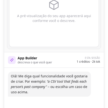
A pré-visualização do seu app aparecerá aqui
conforme você o descreve.
App Builder
ESTA SESSÃO
1
créditos ·
2
k tok
descreva o que você quer
Olá! Me diga qual funcionalidade você gostaria
de criar. Por exemplo:
"a CSV tool that finds each
person’s past company"
– ou escolha um caso de
uso acima.