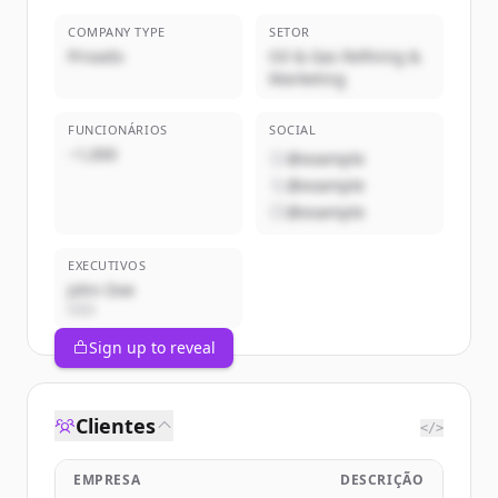
COMPANY TYPE
SETOR
Privado
Oil & Gas Refining &
Marketing
FUNCIONÁRIOS
SOCIAL
~1,000
@example
@example
@example
EXECUTIVOS
John Doe
CEO
Sign up to reveal
Clientes
</>
EMPRESA
DESCRIÇÃO