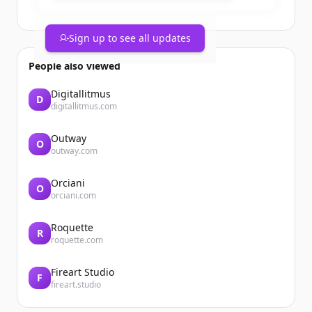
Sign up to see all updates
People also viewed
Digitallitmus
D
digitallitmus.com
Outway
O
outway.com
Orciani
O
orciani.com
Roquette
R
roquette.com
Fireart Studio
F
fireart.studio