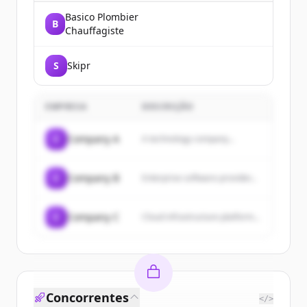
Basico Plombier
B
Chauffagiste
S
Skipr
EMPRESA
DESCRIÇÃO
C
Company A
A technology company...
C
Company B
Enterprise software provider...
C
Company C
Cloud infrastructure platform...
Concorrentes
</>