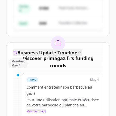
Series
$18M
Peak Fund, Horizon
A
Create Free Account
Partners
$4M
Founders Collective
Já tem uma conta?
Entrar
Seed
Business Update Timeline
Discover
primagaz.fr
's
funding
Monday,
rounds
May 4
Sign up for free to view all
funding
news
May 4
rounds
of
primagaz.fr
.
New accounts include trial credits to
Comment entretenir son barbecue au
get started.
gaz ?
Pour une utilisation optimale et sécurisée
de votre barbecue ou plancha au
Create Free Account
quotidien, l’entretien est primordial.
Mostrar mais
Avant toute chose, vous devez préparer