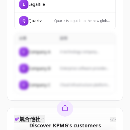
L
Legaltile
Q
Quartz
Quartz is a guide to the new global
economy for people who are
excited by change. We cover
business, finance, economics,
企業
説明
technology, lifestyle, and
leadership.
C
Company A
A technology company...
C
Company B
Enterprise software provider...
C
Company C
Cloud infrastructure platform...
競合他社
</>
Discover
KPMG
's
customers