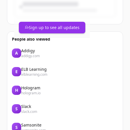
Sign up to see all updates
People also viewed
Addigy
A
addigy.com
ELB Learning
E
elblearning.com
Hologram
H
hologram.io
Slack
S
slack.com
Samsonite
S