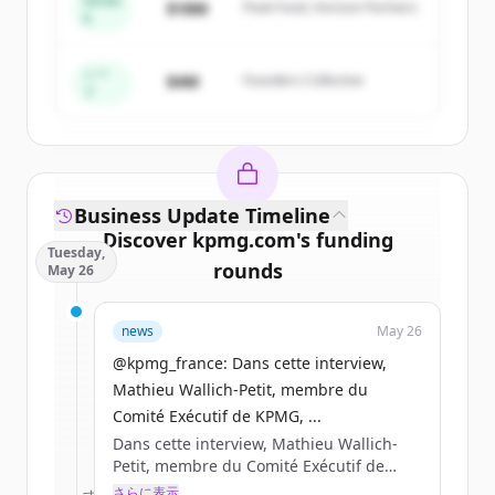
Series
$18M
Peak Fund, Horizon Partners
A
Create Free Account
すでにアカウントをお持ちですか？
サインイン
シー
$4M
Founders Collective
ド
Business Update Timeline
Discover
kpmg.com
's
funding
Tuesday,
rounds
May 26
Sign up for free to view all
funding
news
May 26
rounds
of
kpmg.com
.
New accounts include trial credits to
@kpmg_france: Dans cette interview,
get started.
Mathieu Wallich-Petit, membre du
Comité Exécutif de KPMG, ...
Dans cette interview, Mathieu Wallich-
Create Free Account
Petit, membre du Comité Exécutif de
KPMG, partage sa lecturedes enjeux qui
さらに表示