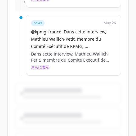
すでにアカウントをお持ちですか？
サインイン
structureront la compétitivité des
entreprises de demain. Rdv à @VivaTech
du 17 au 20 juin pour transformer l’IA en
décisions, en compétitivité, en résilience
news
May 26
durable.
@kpmg_france: Dans cette interview,
Mathieu Wallich-Petit, membre du
Comité Exécutif de KPMG, ...
Dans cette interview, Mathieu Wallich-
Petit, membre du Comité Exécutif de
KPMG, partage sa lecturedes enjeux qui
さらに表示
structureront la compétitivité des
entreprises de demain. Rdv à @VivaTech
du 17 au 20 juin pour transformer l’IA en
décisions, en compétitivité, en résilience
durable.