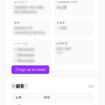
タグライン
COMPANY TYPE
Together, we make
非公開
the difference.
業界
従業員
Research &
~1,000
Consulting Services
ソーシャル
経営幹部
John Doe
@example
CEO
@example
@example
Sign up to reveal
顧客
</>
企業
説明