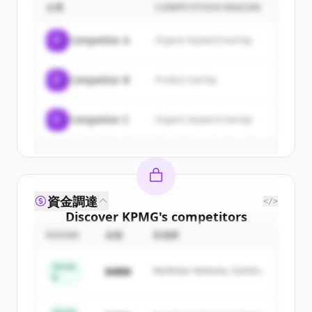
企業
COMPETITION REASON
Sign up for free to view all
customers
of
KPMG
.
C
Competitor A
Organic keyword overlap
New accounts include trial credits to
get started.
C
Competitor B
Product overlap
Create Free Account
C
Competitor C
Organic keyword overlap
すでにアカウントをお持ちですか？
サインイン
資金調達
</>
Discover
KPMG
's
competitors
ROUND
金額
投資家
Sign up for free to view all
competitors
of
KPMG
.
Series
$48M
Northstar Ventures, Summit
New accounts include trial credits to
B
Capital
get started.