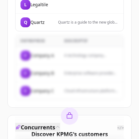
L
Legaltile
Q
Quartz
Quartz is a guide to the new global
economy for people who are
excited by change. We cover
business, finance, economics,
ENTREPRISE
DESCRIPTIF
technology, lifestyle, and
leadership.
C
Company A
A technology company...
C
Company B
Enterprise software provider...
C
Company C
Cloud infrastructure platform...
Concurrents
</>
Discover
KPMG
's
customers