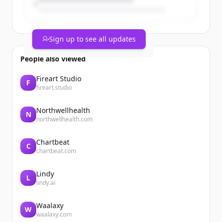
Sign up to see all updates
People also viewed
Fireart Studio
F
fireart.studio
Northwellhealth
N
northwellhealth.com
Chartbeat
C
chartbeat.com
Lindy
L
lindy.ai
Waalaxy
W
waalaxy.com