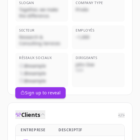
SLOGAN
COMPANY TYPE
Together, we make
Privée
the difference.
SECTEUR
EMPLOYÉS
Research &
~1,000
Consulting Services
RÉSEAUX SOCIAUX
DIRIGEANTS
John Doe
@example
CEO
@example
@example
Sign up to reveal
Clients
</>
ENTREPRISE
DESCRIPTIF