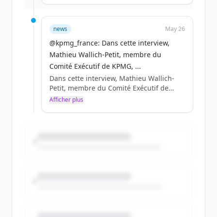
entreprises de demain. Rdv à @VivaTech
du 17 au 20 juin pour transformer l’IA en
décisions, en compétitivité, en résilience
news
May 26
durable.
@kpmg_france: Dans cette interview,
Mathieu Wallich-Petit, membre du
Comité Exécutif de KPMG, ...
Dans cette interview, Mathieu Wallich-
Petit, membre du Comité Exécutif de
KPMG, partage sa lecturedes enjeux qui
Afficher plus
structureront la compétitivité des
entreprises de demain. Rdv à @VivaTech
du 17 au 20 juin pour transformer l’IA en
décisions, en compétitivité, en résilience
durable.