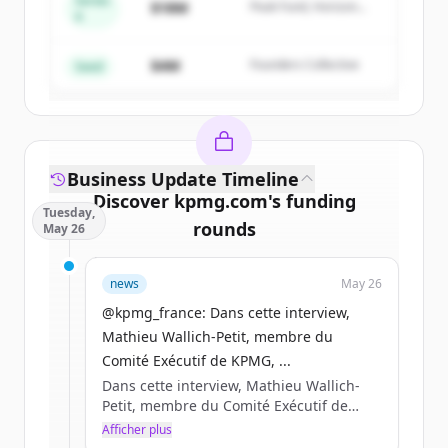
Series
$18M
Peak Fund, Horizon
A
Create Free Account
Partners
$4M
Founders Collective
Vous avez déjà un compte ?
Se connecter
Seed
Business Update Timeline
Discover
kpmg.com
's
funding
Tuesday,
rounds
May 26
Sign up for free to view all
funding
news
May 26
rounds
of
kpmg.com
.
New accounts include trial credits to
@kpmg_france: Dans cette interview,
get started.
Mathieu Wallich-Petit, membre du
Comité Exécutif de KPMG, ...
Dans cette interview, Mathieu Wallich-
Create Free Account
Petit, membre du Comité Exécutif de
KPMG, partage sa lecturedes enjeux qui
Afficher plus
Vous avez déjà un compte ?
Se connecter
structureront la compétitivité des