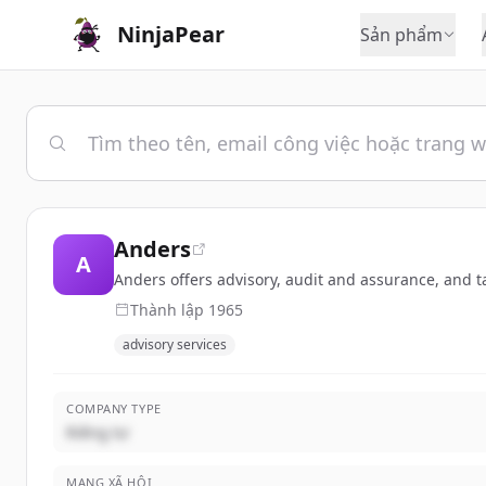
NinjaPear
Sản phẩm
Anders
A
Anders offers advisory, audit and assurance, and ta
Thành lập
1965
advisory services
COMPANY TYPE
Riêng tư
MẠNG XÃ HỘI