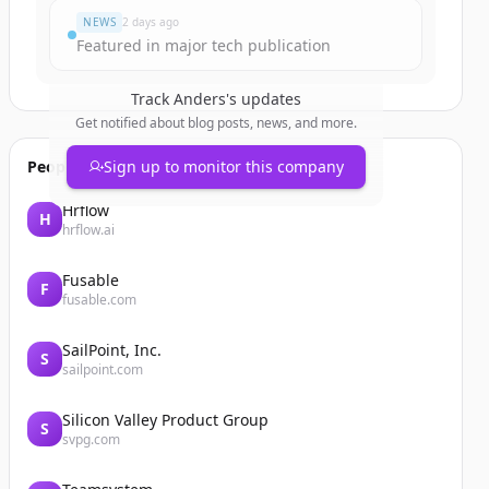
NEWS
2 days ago
Featured in major tech publication
Track
Anders
's updates
Get notified about blog posts, news, and more.
People also viewed
Sign up to monitor this company
Hrflow
H
hrflow.ai
Fusable
F
fusable.com
SailPoint, Inc.
S
sailpoint.com
Silicon Valley Product Group
S
svpg.com