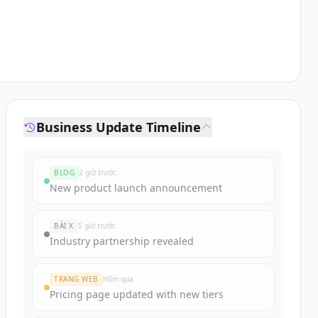
Business Update Timeline
BLOG
2 giờ trước
New product launch announcement
BÀI X
5 giờ trước
Industry partnership revealed
TRANG WEB
Hôm qua
Pricing page updated with new tiers