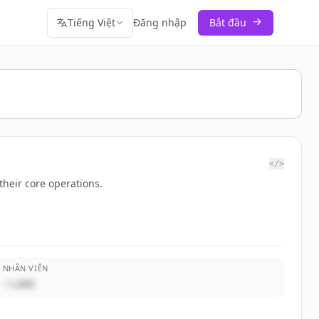
Tiếng Việt
Đăng nhập
Bắt đầu
</>
their core operations.
NHÂN VIÊN
~1,000