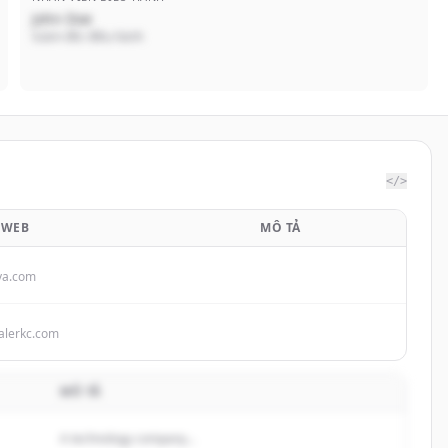
John Doe
Giám đốc điều hành
</>
 WEB
MÔ TẢ
va.com
alerkc.com
MÔ TẢ
A technology company...