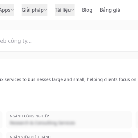
Apps
Giải pháp
Tài liệu
Blog
Bảng giá
x services to businesses large and small, helping clients focus on 
NGÀNH CÔNG NGHIỆP
Research & Consulting Services
NHÂN VIÊN ĐIỀU HÀNH