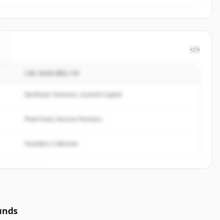
</>
CÁC NHÀ ĐẦU TƯ
.
Northstar Ventures, Summit Capital
Peak Fund, Horizon Partners
Founders Collective
unds