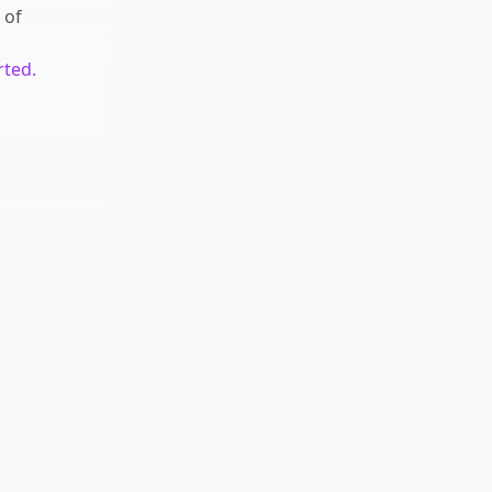
of
rted.