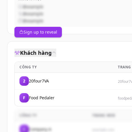
@example
@example
@example
Sign up to reveal
Khách hàng
CÔNG TY
TRANG
2
20four7VA
20four7
F
Food Pedaler
foodped
CÔNG TY
TRANG WEB
C
Company A
example.com