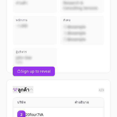
ส่วนตัว
Research &
Consulting Services
พนักงาน
สังคม
~1,000
@example
@example
@example
ผู้บริหาร
John Doe
CEO
Sign up to reveal
ลูกค้า
</>
บริษัท
คำอธิบาย
2
20four7VA