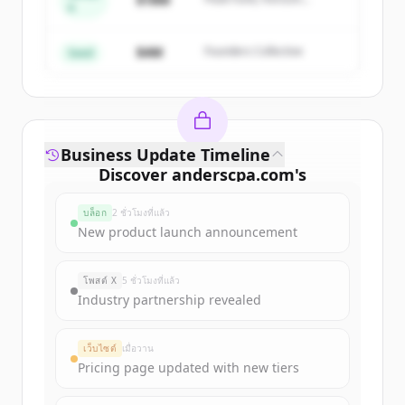
A
Partners
มีบัญชีอยู่แล้วใช่ไหม
ลงชื่อเข้าใช้
$4M
Founders Collective
Seed
Business Update Timeline
Discover
anderscpa.com
's
funding rounds
บล็อก
2 ชั่วโมงที่แล้ว
Sign up for free to view all
funding
New product launch announcement
rounds
of
anderscpa.com
.
New accounts include trial credits to
โพสต์ X
5 ชั่วโมงที่แล้ว
get started.
Industry partnership revealed
Create Free Account
เว็บไซต์
เมื่อวาน
Pricing page updated with new tiers
มีบัญชีอยู่แล้วใช่ไหม
ลงชื่อเข้าใช้