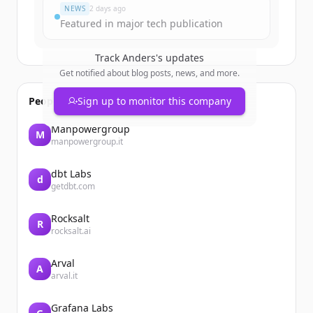
NEWS
2 days ago
Featured in major tech publication
Track
Anders
's updates
Get notified about blog posts, news, and more.
People also viewed
Sign up to monitor this company
Manpowergroup
M
manpowergroup.it
dbt Labs
d
getdbt.com
Rocksalt
R
rocksalt.ai
Arval
A
arval.it
Grafana Labs