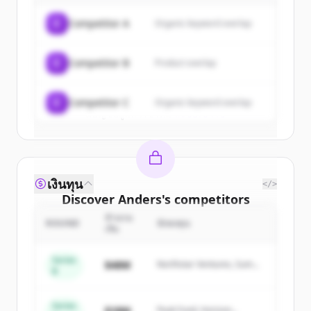
of
Anders
.
C
Competitor A
Organic keyword overlap
New accounts include trial credits to
get started.
C
Competitor B
Product overlap
Create Free Account
C
Competitor C
Organic keyword overlap
มีบัญชีอยู่แล้วใช่ไหม
ลงชื่อเข้าใช้
เงินทุน
</>
Discover
Anders
's
competitors
จำนวน
Sign up for free to view all
competitors
ROUND
นักลงทุน
เงิน
of
Anders
.
New accounts include trial credits to
Series
$48M
Northstar Ventures, Summit
B
get started.
Capital
Series
Create Free Account
$18M
Peak Fund, Horizon