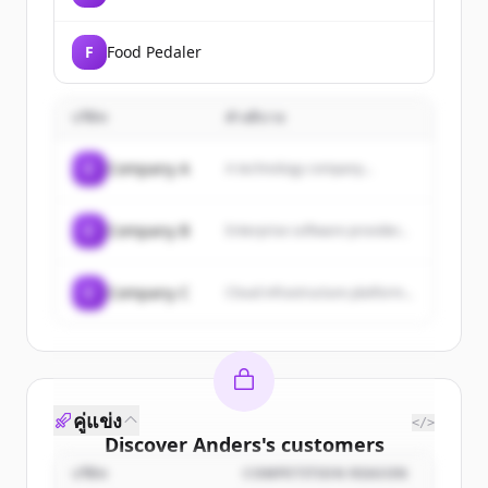
F
Food Pedaler
บริษัท
คำอธิบาย
C
Company A
A technology company...
C
Company B
Enterprise software provider...
C
Company C
Cloud infrastructure platform...
คู่แข่ง
</>
Discover
Anders
's
customers
บริษัท
COMPETITION REASON
Sign up for free to view all
customers