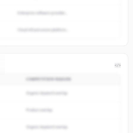
Enterprise software provider...
Cloud infrastructure platform...
</>
COMPETITION REASON
Organic keyword overlap
Product overlap
Organic keyword overlap