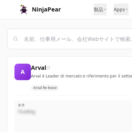
NinjaPear
製品
Apps
Arval
A
Arval è Leader di mercato e riferimento per il setto
Arval Re-lease
業界
Trucking