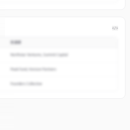
</>
投資家
Northstar Ventures, Summit Capital
Peak Fund, Horizon Partners
Founders Collective