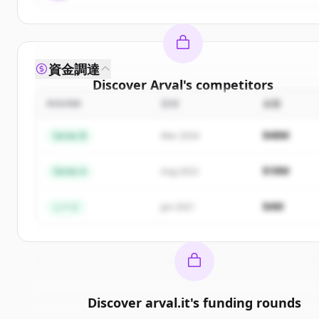
資金調達
Discover
Arval
's
competitors
ROUND
日付
金額
Sign up for free to view all
competitors
of
Arval
.
New accounts include trial credits to get started.
$48M
Series B
Mar 2024
Create Free Account
$18M
Series A
Aug 2022
すでにアカウントをお持ちですか？
サインイン
$4M
シード
Jan 2021
Discover
arval.it
's
funding rounds