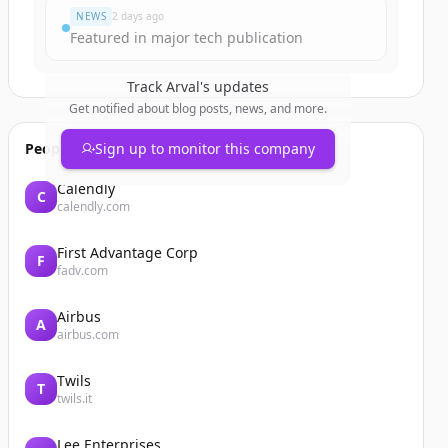
NEWS
2 days ago
Featured in major tech publication
Track
Arval
's updates
Get notified about blog posts, news, and more.
People also viewed
Sign up to monitor this company
Calendly
C
calendly.com
First Advantage Corp
F
fadv.com
Airbus
A
airbus.com
Twils
T
twils.it
Lee Enterprises