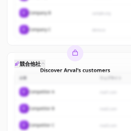
C
Company B
sample.org
C
Company C
demo.io
競合他社
Discover
Arval
's
customers
企業
ウェブサイト
Sign up for free to view all
customers
of
Arval
.
New accounts include trial credits to get started.
C
Competitor A
rival1.com
Create Free Account
C
Competitor B
rival2.com
すでにアカウントをお持ちですか？
サインイン
C
Competitor C
rival3.com