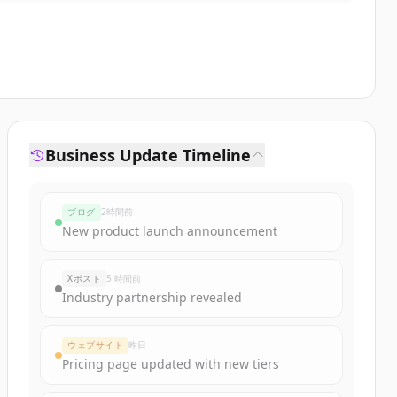
Business Update Timeline
ブログ
2時間前
New product launch announcement
Xポスト
5 時間前
Industry partnership revealed
ウェブサイト
昨日
Pricing page updated with new tiers