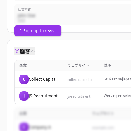
経営幹部
John Doe
CEO
Sign up to reveal
顧客
企業
ウェブサイト
説明
C
Collect Capital
Szukasz najlepsz
collectcapital.pl
J
JS Recruitment
Werving en selec
js-recruitment.nl
企業
ウェブサイト
C
Company A
example.com