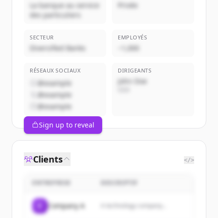
La banque au service
Privée
des particuliers
SECTEUR
EMPLOYÉS
Diversified Banks
~1,000
RÉSEAUX SOCIAUX
DIRIGEANTS
John Doe
@example
CEO
@example
@example
Sign up to reveal
Clients
</>
ENTREPRISE
DESCRIPTIF
C
Company A
A technology company...