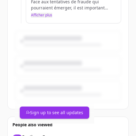
Face aux tentatives de fraude qui
pourraient émerger, il est important
d'être bien informé.
Afficher plus
Pour en savoir plus 👉
https://t.co/EZ0dghtXIb
https://t.co/IctTXUDJhE
Sign up to see all updates
People also viewed