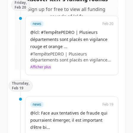
Friday,
Feb 20
Sign up for free to view all
funding
rounds
of
lcl.fr
.
New accounts include trial credits to
news
Feb 20
get started.
@lcl: #TempêtePEDRO | Plusieurs
départements sont placés en vigilance
Create Free Account
rouge et orange ...
#TempêtePEDRO | Plusieurs
Vous avez déjà un compte ?
Se connecter
départements sont placés en vigilance
rouge et orange en raison de forts
Afficher plus
ventes, pluies intenses, crues et
inondation.
Thursday,
👉 En cas de sinistre, rendez-vous sur
Feb 19
l’appli LCL Assurances ou contactez-nous
par 📞 au 0 800 300 380 (appel non-
surtaxé) https://t.co/ldUyAJzCO0
news
Feb 19
@lcl: Face aux tentatives de fraude qui
pourraient émerger, il est important
d'être bi...