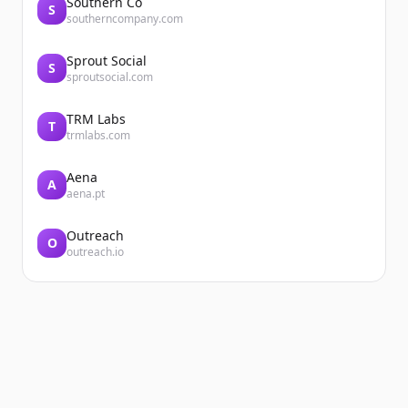
Southern Co
S
southerncompany.com
Sprout Social
S
sproutsocial.com
TRM Labs
T
trmlabs.com
Aena
A
aena.pt
Outreach
O
outreach.io