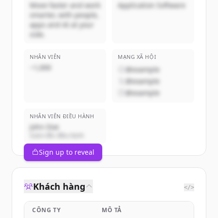
Move faster and work
Application Software
smarter, with people,
apps and AI at your
side.
NHÂN VIÊN
MẠNG XÃ HỘI
~1,000
@example
@example
@example
NHÂN VIÊN ĐIỀU HÀNH
John Doe
Giám đốc điều hành
Sign up to reveal
Khách hàng
</>
CÔNG TY
MÔ TẢ