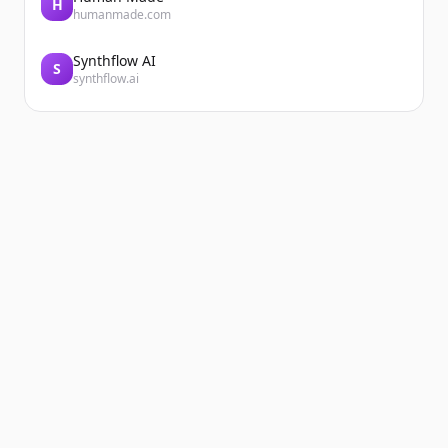
H
humanmade.com
Synthflow AI
S
synthflow.ai