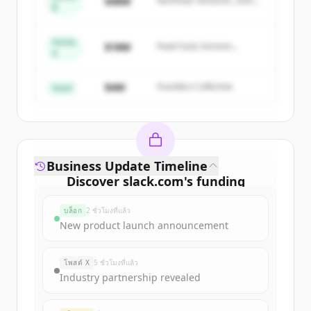
$48M
Northstar Ventures, Summit
B
get started.
Capital
Series
Create Free Account
$18M
Peak Fund, Horizon
A
Partners
มีบัญชีอยู่แล้วใช่ไหม
ลงชื่อเข้าใช้
$4M
Founders Collective
Seed
Business Update Timeline
Discover
slack.com
's
funding
rounds
บล็อก
2 ชั่วโมงที่แล้ว
Sign up for free to view all
funding
New product launch announcement
rounds
of
slack.com
.
New accounts include trial credits to
โพสต์ X
5 ชั่วโมงที่แล้ว
get started.
Industry partnership revealed
Create Free Account