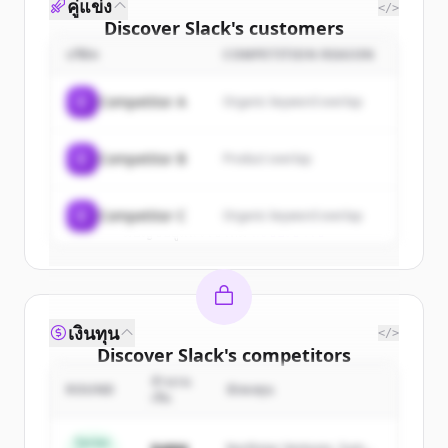
คู่แข่ง
</>
Discover
Slack
's
customers
บริษัท
COMPETITION REASON
Sign up for free to view all
customers
of
Slack
.
C
Competitor A
Organic keyword overlap
New accounts include trial credits to
get started.
C
Competitor B
Product overlap
Create Free Account
C
Competitor C
Organic keyword overlap
มีบัญชีอยู่แล้วใช่ไหม
ลงชื่อเข้าใช้
เงินทุน
</>
Discover
Slack
's
competitors
จำนวน
Sign up for free to view all
competitors
ROUND
นักลงทุน
เงิน
of
Slack
.
New accounts include trial credits to
Series