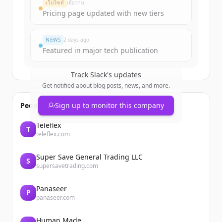
เว็บไซต์
เมื่อวาน
Pricing page updated with new tiers
มีบัญชีอยู่แล้วใช่ไหม
ลงชื่อเข้าใช้
NEWS
2 days ago
Featured in major tech publication
Track
Slack
's updates
Get notified about blog posts, news, and more.
People also viewed
Sign up to monitor this company
Teleflex
T
teleflex.com
Super Save General Trading LLC
S
supersavetrading.com
Panaseer
P
panaseer.com
Human Made