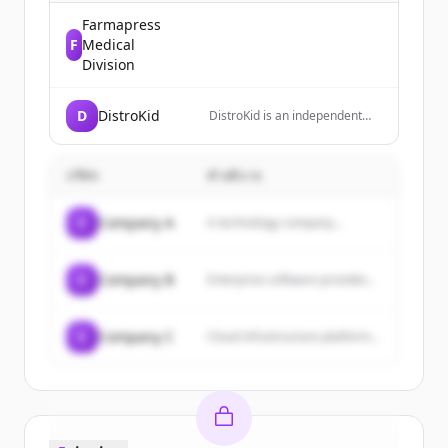
Farmapress
F
Medical
Division
D
DistroKid
DistroKid is an independent
digital music distribution
service that allows musicians
to upload unlimited music to
บริษัท
คำอธิบาย
streaming platforms like
Spotify, Apple Music, and
TikTok while keeping 100% of
C
Company A
A technology company...
their earnings.
C
Company B
Enterprise software provider...
C
Company C
Cloud infrastructure platform...