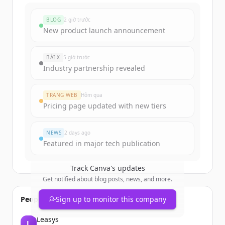
BLOG
2 giờ trước
New product launch announcement
BÀI X
5 giờ trước
Industry partnership revealed
TRANG WEB
Hôm qua
Pricing page updated with new tiers
NEWS
2 days ago
Featured in major tech publication
Track
Canva
's updates
Get notified about blog posts, news, and more.
People also viewed
Sign up to monitor this company
Leasys
L