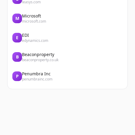
leasys.com
Microsoft
M
microsoft.com
EDI
E
edynamics.com
Beaconproperty
B
beaconproperty.co.uk
Penumbra Inc
P
penumbrainc.com