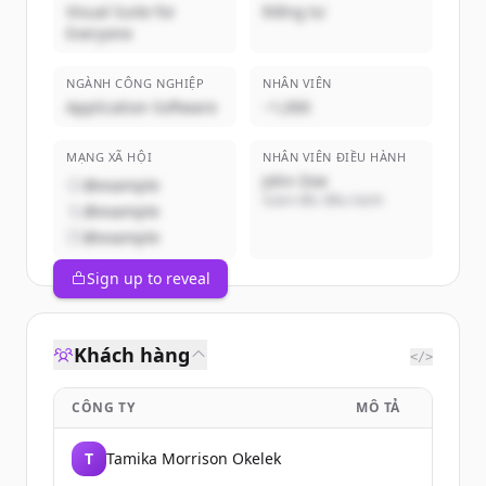
Visual Suite for
Riêng tư
Everyone
NGÀNH CÔNG NGHIỆP
NHÂN VIÊN
Application Software
~1,000
MẠNG XÃ HỘI
NHÂN VIÊN ĐIỀU HÀNH
John Doe
@example
Giám đốc điều hành
@example
@example
Sign up to reveal
Khách hàng
</>
CÔNG TY
MÔ TẢ
T
Tamika Morrison Okelek