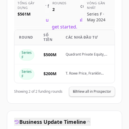
TỔNG GÂY
ROUNDS
VÒNG GẦN
Sign up for free to view all
competitors
DỰNG
NHẤT
2
of
Canva
.
$561M
Series F ·
New accounts include trial credits to
May 2024
get started.
SỐ
ROUND
CÁC NHÀ ĐẦU TƯ
TIỀN
Create Free Account
Series
$500M
Quadrant Private Equity,
Đã có tài khoản?
Đăng nhập
F
Stack Capital Group
Series
$200M
T. Rowe Price, Franklin
F
Templeton, Sequoia
Capital, Bessemer
Showing
2
of
2
funding rounds
View all in Prospector
Business Update Timeline