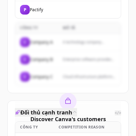
P
Pactify
CÔNG TY
MÔ TẢ
C
Company A
A technology company...
C
Company B
Enterprise software provider...
C
Company C
Cloud infrastructure platform...
Đối thủ cạnh tranh
</>
Discover
Canva
's
customers
CÔNG TY
COMPETITION REASON
Sign up for free to view all
customers