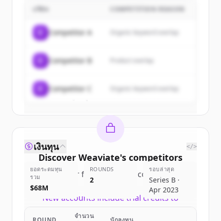
บริษัท
COMPETITION REASON
Sign up for free to view all
customers
of
Weaviate
.
C
Competitor A
Organic keyword overlap
New accounts include trial credits to
get started.
C
Competitor B
Product overlap
Create Free Account
C
Competitor C
Organic keyword overlap
มีบัญชีอยู่แล้วใช่ไหม
ลงชื่อเข้าใช้
เงินทุน
</>
Discover
Weaviate
's
competitors
ยอดระดมทุน
ROUNDS
รอบล่าสุด
Sign up for free to view all
competitors
รวม
2
Series B ·
of
Weaviate
.
$68M
Apr 2023
New accounts include trial credits to
get started.
จำนวน
ROUND
นักลงทุน