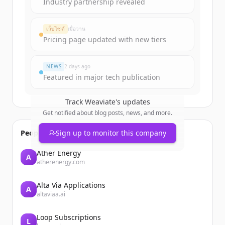
Industry partnership revealed
เว็บไซต์
เมื่อวาน
Pricing page updated with new tiers
NEWS
2 days ago
Featured in major tech publication
Track
Weaviate
's updates
Get notified about blog posts, news, and more.
People also viewed
Sign up to monitor this company
Ather Energy
A
atherenergy.com
Alta Via Applications
A
altaviaa.ai
Loop Subscriptions
L