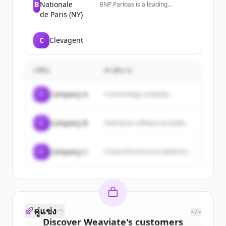
B
Nationale
BNP Paribas is a leading
international bank for
de Paris (NY)
corporations, institutions, and
individuals, operating as a
premier global banking partner
C
Clevagent
in the US with over 3,500
employees across multiple major
cities.
บริษัท
คำอธิบาย
C
Company A
A technology company...
C
Company B
Enterprise software provider...
C
Company C
Cloud infrastructure platform...
คู่แข่ง
</>
Discover
Weaviate
's
customers