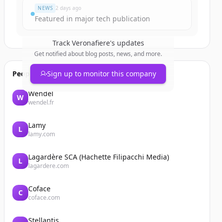
NEWS
2 days ago
Featured in major tech publication
Track
Veronafiere
's updates
Get notified about blog posts, news, and more.
People also viewed
Sign up to monitor this company
Wendel
W
wendel.fr
Lamy
L
lamy.com
Lagardère SCA (Hachette Filipacchi Media)
L
lagardere.com
Coface
C
coface.com
Stellantis