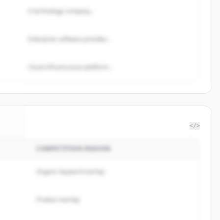
A technology company...
Enterprise software provider...
Cloud infrastructure platform...
</>
COMPETITION REASON
ere
.
d.
Organic keyword overlap
Product overlap