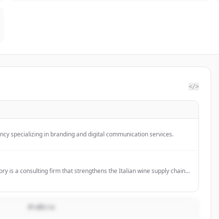
</>
y specializing in branding and digital communication services.
y is a consulting firm that strengthens the Italian wine supply chain
panies through mergers & acquisitions and consulting services,
combinations and international market growth.
คำอธิบาย