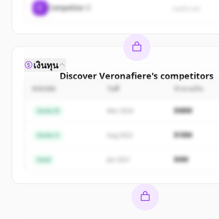
C
Competitor C
rival3.com
เงินทุน
Discover
Veronafiere
's
competitors
ROUND
วันที่
จำนวนเงิน
Sign up for free to view all
competitors
of
Verona
New accounts include trial credits to get start
$48M
Series B
Mar 2024
Create Free Account
$18M
Series A
Aug 2022
มีบัญชีอยู่แล้วใช่ไหม
ลงชื่อเข้าใช้
$4M
Seed
Jan 2021