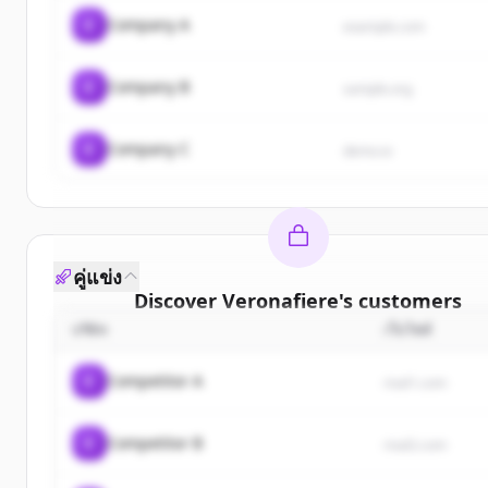
C
Company A
example.com
C
Company B
sample.org
C
Company C
demo.io
คู่แข่ง
Discover
Veronafiere
's
customers
บริษัท
เว็บไซต์
Sign up for free to view all
customers
of
Veronafi
New accounts include trial credits to get starte
C
Competitor A
rival1.com
Create Free Account
C
Competitor B
rival2.com
มีบัญชีอยู่แล้วใช่ไหม
ลงชื่อเข้าใช้