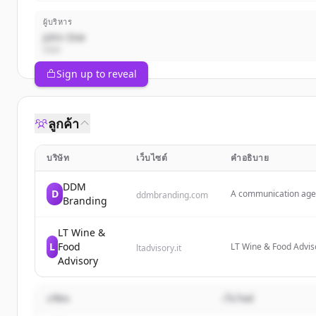
ผู้บริหาร
John Doe
CEO
Sign up to reveal
ลูกค้า
บริษัท
เว็บไซต์
คำอธิบาย
DDM
D
A communication agenc
ddmbranding.com
Branding
LT Wine &
L
Food
LT Wine & Food Advisor
ltadvisory.it
and wine industry com
Advisory
focusing on business 
บริษัท
เว็บไซต์