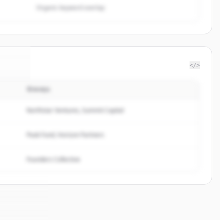
Organic keyword overlap
</>
นักลงทุน
fiere
.
ed.
Northstar Ventures, Summit Capital
Peak Fund, Horizon Partners
Founders Collective