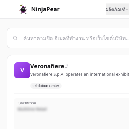
NinjaPear
ผลิตภัณฑ์
Veronafiere
V
Veronafiere S.p.A. operates an international exhibi
exhibition center
อุตสาหกรรม
Multiline Retail