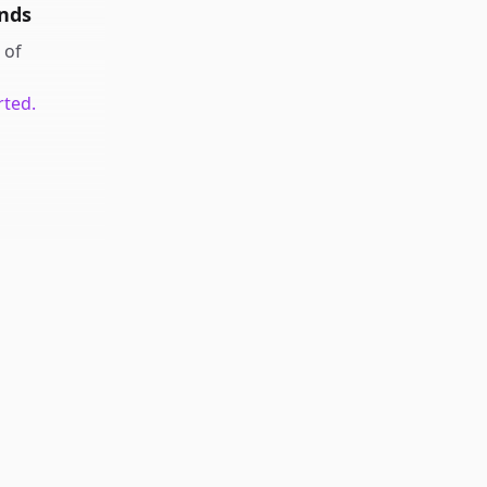
nds
of
rted.