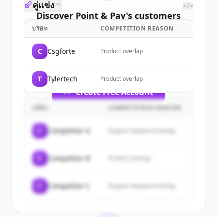
คู่แข่ง
</>
Discover
Point & Pay
's
customers
บริษัท
COMPETITION REASON
Sign up for free to view all
customers
of
Point & Pay
.
C
Csgforte
Product overlap
New accounts include trial credits to
get started.
T
Tylertech
Product overlap
Create Free Account
บริษัท
COMPETITION REASON
มีบัญชีอยู่แล้วใช่ไหม
ลงชื่อเข้าใช้
C
Competitor A
Organic keyword overlap
C
Competitor B
Product overlap
C
Competitor C
Organic keyword overlap