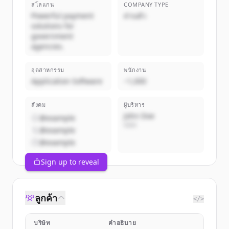
สโลแกน
COMPANY TYPE
Powerful payment
ส่วนตัว
solutions for
government
agencies.
อุตสาหกรรม
พนักงาน
Application Software
~1,000
สังคม
ผู้บริหาร
John Doe
@example
CEO
@example
@example
Sign up to reveal
ลูกค้า
</>
บริษัท
คำอธิบาย