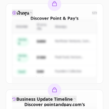
เงินทุน
</>
Discover
Point & Pay
's
competitors
จำนวน
ROUND
นักลงทุน
เงิน
Sign up for free to view all
competitors
of
Point & Pay
.
Series
$48M
Northstar Ventures, Summit
B
New accounts include trial credits to
Capital
get started.
Series
$18M
Peak Fund, Horizon
A
Partners
Create Free Account
$4M
Founders Collective
Seed
มีบัญชีอยู่แล้วใช่ไหม
ลงชื่อเข้าใช้
Business Update Timeline
Discover
pointandpay.com
's