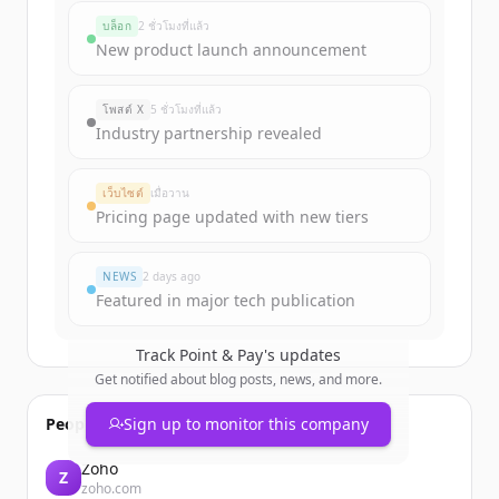
funding rounds
บล็อก
2 ชั่วโมงที่แล้ว
Sign up for free to view all
funding
New product launch announcement
rounds
of
pointandpay.com
.
New accounts include trial credits to
โพสต์ X
5 ชั่วโมงที่แล้ว
get started.
Industry partnership revealed
Create Free Account
เว็บไซต์
เมื่อวาน
Pricing page updated with new tiers
มีบัญชีอยู่แล้วใช่ไหม
ลงชื่อเข้าใช้
NEWS
2 days ago
Featured in major tech publication
Track
Point & Pay
's updates
Get notified about blog posts, news, and more.
People also viewed
Sign up to monitor this company
Zoho
Z
zoho.com