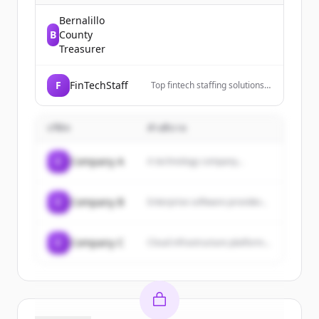
Bernalillo
B
County
Treasurer
F
FinTechStaff
Top fintech staffing solutions
connecting fintech companies
with skilled talent. Grow your
team fast. Get started.
บริษัท
คำอธิบาย
C
Company A
A technology company...
C
Company B
Enterprise software provider...
C
Company C
Cloud infrastructure platform...