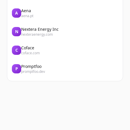
Aena
A
aena.pt
Nextera Energy Inc
N
nexteraenergy.com
Coface
C
coface.com
Promptfoo
P
promptfoo.dev