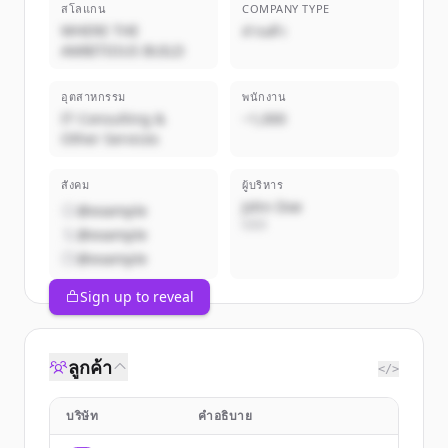
สโลแกน
COMPANY TYPE
WHERE THE
ส่วนตัว
AMBITIOUS BUILD
อุตสาหกรรม
พนักงาน
IT Consulting &
~1,000
Other Services
สังคม
ผู้บริหาร
John Doe
@example
CEO
@example
@example
Sign up to reveal
ลูกค้า
</>
บริษัท
คำอธิบาย