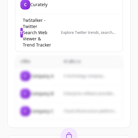
C
Curately
TwStalker -
Twitter
T
Search Web
Explore Twitter trends, search
profiles anonymously, and track
Viewer &
trending hashtags worldwide.
Trend Tracker
The best Twitter viewer tool.
บริษัท
คำอธิบาย
C
Company A
A technology company...
C
Company B
Enterprise software provider...
C
Company C
Cloud infrastructure platform...