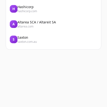
Hashicorp
H
hashicorp.com
Altarea SCA / Altareit SA
A
altarea.com
Saxton
S
saxton.com.au