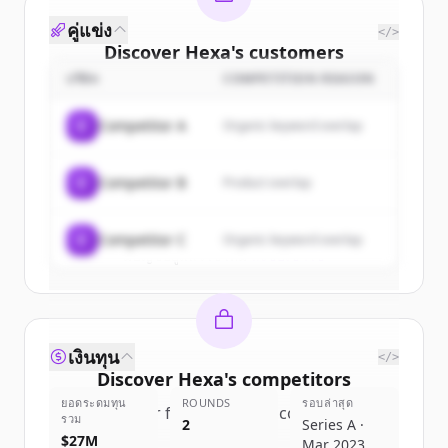
คู่แข่ง
</>
Discover
Hexa
's
customers
บริษัท
COMPETITION REASON
Sign up for free to view all
customers
of
Hexa
.
C
Competitor A
Organic keyword overlap
New accounts include trial credits to
get started.
C
Competitor B
Product overlap
Create Free Account
C
Competitor C
Organic keyword overlap
มีบัญชีอยู่แล้วใช่ไหม
ลงชื่อเข้าใช้
เงินทุน
</>
Discover
Hexa
's
competitors
ยอดระดมทุน
ROUNDS
รอบล่าสุด
Sign up for free to view all
competitors
รวม
2
Series A ·
of
Hexa
.
$27M
Mar 2023