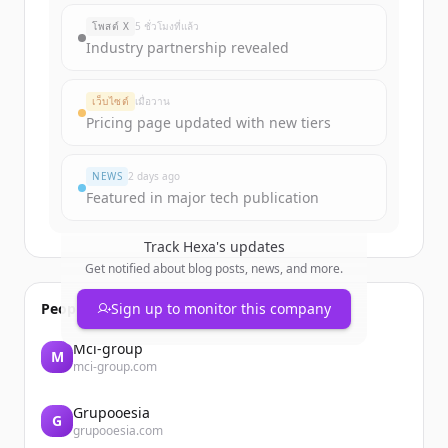
โพสต์ X
5 ชั่วโมงที่แล้ว
Industry partnership revealed
เว็บไซต์
เมื่อวาน
Pricing page updated with new tiers
NEWS
2 days ago
Featured in major tech publication
Track
Hexa
's updates
Get notified about blog posts, news, and more.
People also viewed
Sign up to monitor this company
Mci-group
M
mci-group.com
Grupooesia
G
grupooesia.com