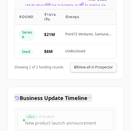
New accounts include trial credits to
get started.
จำนวน
ROUND
นักลงทุน
เงิน
Create Free Account
Series
$21M
Point72 Ventures, Samurai
A
Incubate, Sarona Partners,
มีบัญชีอยู่แล้วใช่ไหม
ลงชื่อเข้าใช้
HTC
$6M
Undisclosed
Seed
Showing
2
of
2
funding rounds
View all in Prospector
Business Update Timeline
บล็อก
2 ชั่วโมงที่แล้ว
New product launch announcement