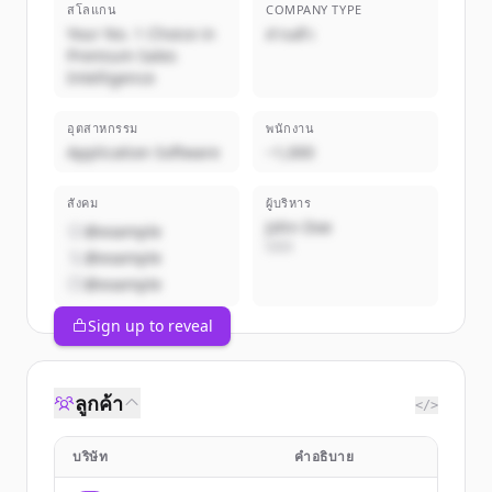
สโลแกน
COMPANY TYPE
Your No. 1 Choice in
ส่วนตัว
Premium Sales
Intelligence
อุตสาหกรรม
พนักงาน
Application Software
~1,000
สังคม
ผู้บริหาร
John Doe
@example
CEO
@example
@example
Sign up to reveal
ลูกค้า
</>
บริษัท
คำอธิบาย