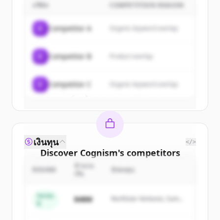
บริษัท
COMPETITION REASON
Sign up for free to view all
customers
of
Cognism
.
C
Competitor A
Organic keyword overlap
New accounts include trial credits to
get started.
C
Competitor B
Product overlap
Create Free Account
C
Competitor C
Organic keyword overlap
มีบัญชีอยู่แล้วใช่ไหม
ลงชื่อเข้าใช้
เงินทุน
</>
Discover
Cognism
's
competitors
จำนวน
Sign up for free to view all
competitors
ROUND
นักลงทุน
เงิน
of
Cognism
.
New accounts include trial credits to
Series
$48M
Northstar Ventures, Summit
B
get started.
Capital