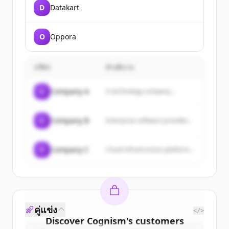
D
Datakart
O
Oppora
บริษัท
คำอธิบาย
C
Company A
A technology company...
C
Company B
Enterprise software provider...
C
Company C
Cloud infrastructure platform...
คู่แข่ง
</>
Discover
Cognism
's
customers