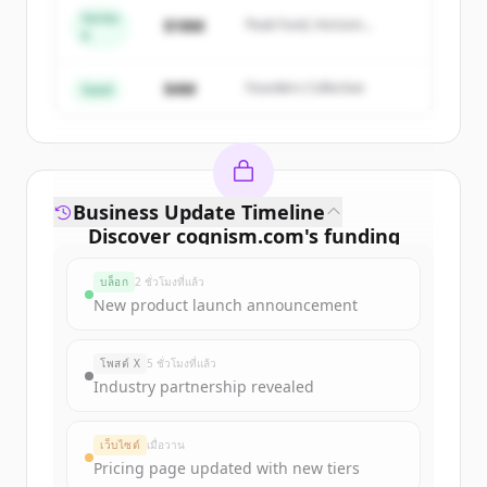
Series
Create Free Account
$18M
Peak Fund, Horizon
A
Partners
มีบัญชีอยู่แล้วใช่ไหม
ลงชื่อเข้าใช้
$4M
Founders Collective
Seed
Business Update Timeline
Discover
cognism.com
's
funding
rounds
บล็อก
2 ชั่วโมงที่แล้ว
Sign up for free to view all
funding
New product launch announcement
rounds
of
cognism.com
.
New accounts include trial credits to
โพสต์ X
5 ชั่วโมงที่แล้ว
get started.
Industry partnership revealed
Create Free Account
เว็บไซต์
เมื่อวาน
Pricing page updated with new tiers