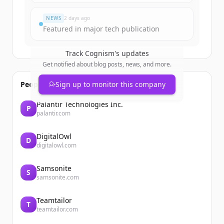
มีบัญชีอยู่แล้วใช่ไหม
ลงชื่อเข้าใช้
NEWS
2 days ago
Featured in major tech publication
Track
Cognism
's updates
Get notified about blog posts, news, and more.
People also viewed
Sign up to monitor this company
Palantir Technologies Inc.
P
palantir.com
DigitalOwl
D
digitalowl.com
Samsonite
S
samsonite.com
Teamtailor
T
teamtailor.com