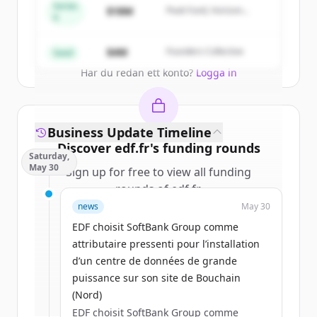
get started.
Series
$18M
Peak Fund, Horizon
A
Partners
Create Free Account
$4M
Founders Collective
Seed
Har du redan ett konto?
Logga in
Business Update Timeline
Discover
edf.fr
's
funding rounds
Saturday,
May 30
Sign up for free to view all
funding
rounds
of
edf.fr
.
New accounts include trial credits to
news
May 30
get started.
EDF choisit SoftBank Group comme
attributaire pressenti pour l’installation
Create Free Account
d’un centre de données de grande
puissance sur son site de Bouchain
Har du redan ett konto?
Logga in
(Nord)
EDF choisit SoftBank Group comme