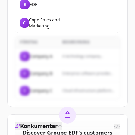
E
EDF
Cope Sales and
C
Marketing
FÖRETAG
BESKRIVNING
C
Company A
A technology company...
C
Company B
Enterprise software provider...
C
Company C
Cloud infrastructure platform...
Konkurrenter
</>
Discover
Groupe EDF
's
customers