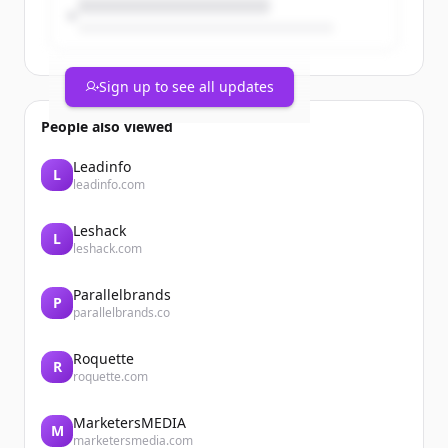
Sign up to see all updates
People also viewed
Leadinfo
L
leadinfo.com
Leshack
L
Mise au jour au 1er juin 2026
leshack.com
L’unité de production n°4 de la centrale
nucléaire de Dampierre-en-Burly
Parallelbrands
reconnectée au réseau électrique
P
parallelbrands.co
national
Le 31 mai 2026 à 18h30, les équipes de la
Roquette
centrale nucléaire de Dampierre-en-
R
roquette.com
Burly ont reconnecté l’unité de
production n° 4. Elle avait été
déconnectée le 30 mai 2026 pour réaliser
MarketersMEDIA
M
marketersmedia.com
une ...