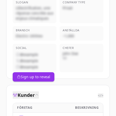
SLOGAN
COMPANY TYPE
L'électrification, une
Privat
réponse concrète aux
enjeux climatiques
BRANSCH
ANSTÄLLDA
Electric Utilities
~1,000
SOCIAL
CHEFER
John Doe
@example
VD
@example
@example
Sign up to reveal
Kunder
</>
FÖRETAG
BESKRIVNING