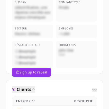
SLOGAN
COMPANY TYPE
L'électrification, une
Privée
réponse concrète aux
enjeux climatiques
SECTEUR
EMPLOYÉS
Electric Utilities
~1,000
RÉSEAUX SOCIAUX
DIRIGEANTS
John Doe
@example
CEO
@example
@example
Sign up to reveal
Clients
</>
ENTREPRISE
DESCRIPTIF