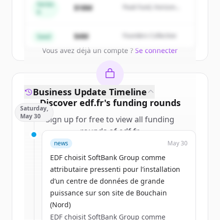
get started.
Series
$18M
Peak Fund, Horizon
A
Partners
Create Free Account
$4M
Founders Collective
Seed
Vous avez déjà un compte ?
Se connecter
Business Update Timeline
Discover
edf.fr
's
funding rounds
Saturday,
May 30
Sign up for free to view all
funding
rounds
of
edf.fr
.
New accounts include trial credits to
news
May 30
get started.
EDF choisit SoftBank Group comme
attributaire pressenti pour l’installation
Create Free Account
d’un centre de données de grande
puissance sur son site de Bouchain
Vous avez déjà un compte ?
Se connecter
(Nord)
EDF choisit SoftBank Group comme