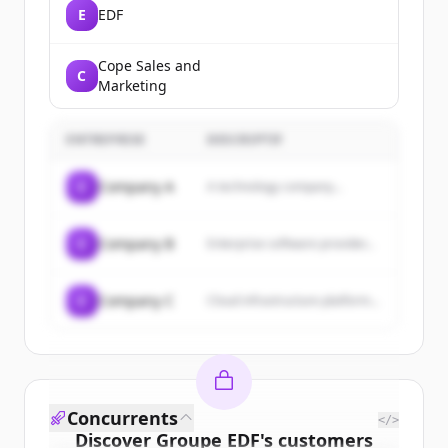
E
EDF
Cope Sales and
C
Marketing
ENTREPRISE
DESCRIPTIF
C
Company A
A technology company...
C
Company B
Enterprise software provider...
C
Company C
Cloud infrastructure platform...
Concurrents
</>
Discover
Groupe EDF
's
customers