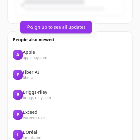
Sign up to see all updates
People also viewed
Apple
A
applehoy.com
Fiber AI
F
Mise au jour au 1er juin 2026
fiber.ai
L’unité de production n°4 de la centrale
nucléaire de Dampierre-en-Burly
Briggs-riley
reconnectée au réseau électrique
B
briggs-riley.com
national
Le 31 mai 2026 à 18h30, les équipes de la
Exceed
centrale nucléaire de Dampierre-en-
E
exceed.co.nz
Burly ont reconnecté l’unité de
production n° 4. Elle avait été
déconnectée le 30 mai 2026 pour réaliser
L'Oréal
L
loreal.com
une ...