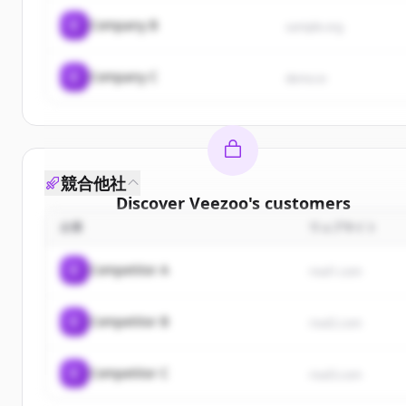
C
Company B
sample.org
C
Company C
demo.io
競合他社
Discover
Veezoo
's
customers
企業
ウェブサイト
Sign up for free to view all
customers
of
Veezoo
.
New accounts include trial credits to get started.
C
Competitor A
rival1.com
Create Free Account
C
Competitor B
rival2.com
すでにアカウントをお持ちですか？
サインイン
C
Competitor C
rival3.com