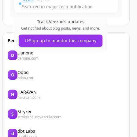
NEWS
2 days ago
Featured in major tech publication
Track
Veezoo
's updates
Get notified about blog posts, news, and more.
People also viewed
Sign up to monitor this company
Danone
D
danone.com
Odoo
O
odoo.com
HARAVAN
H
haravan.com
Stryker
S
strykerneurovascular.com
dbt Labs
d
getdbt.com