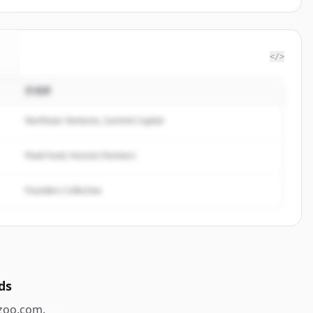
</>
投資家
.
Northstar Ventures, Summit Capital
Peak Fund, Horizon Partners
Founders Collective
ds
zoo.com
.