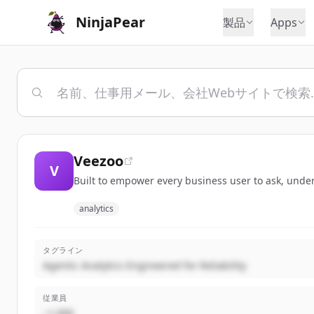
NinjaPear
製品
Apps
Veezoo
V
Built to empower every business user to ask, under
analytics
タグライン
Agentic Analytics Engineered for Reliability
従業員
~1,000