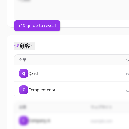
Sign up to reveal
顧客
企業
Q
Qard
q
C
Complementa
c
企業
ウェブサイト
C
Company A
example.com