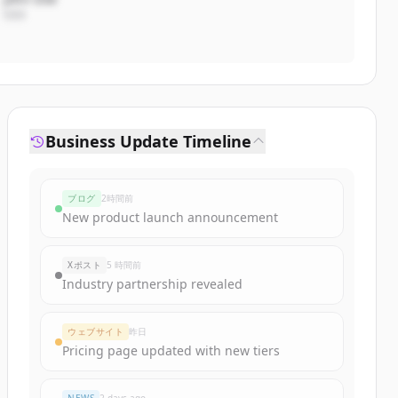
CEO
Business Update Timeline
ブログ
2時間前
New product launch announcement
Xポスト
5 時間前
Industry partnership revealed
ウェブサイト
昨日
Pricing page updated with new tiers