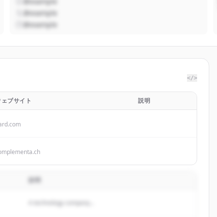
@example
@example
@example
</>
ウェブサイト
説明
ard.com
omplementa.ch
説明
A technology company...