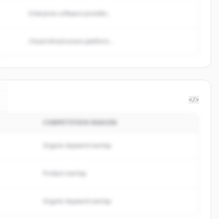
Enterprise software provider...
Cloud infrastructure platform...
</>
COMPETITION REASON
Organic keyword overlap
Product overlap
Organic keyword overlap