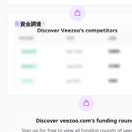
資金調達
Discover
Veezoo
's
competitors
ROUND
日付
金額
Sign up for free to view all
competitors
of
Veezoo
New accounts include trial credits to get started.
$48M
Series B
Mar 2024
Create Free Account
$18M
Series A
Aug 2022
すでにアカウントをお持ちですか？
サインイン
$4M
シード
Jan 2021
Discover
veezoo.com
's
funding roun
Sign up for free to view all
funding rounds
of
vee