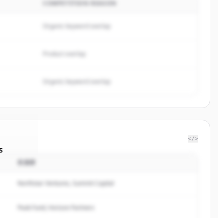
COMPETITION REASON
Organic keyword overlap
Product overlap
Organic keyword overlap
</>
s
投資家
nt Labs
.
ted.
Northstar Ventures, Summit Capital
Peak Fund, Horizon Partners