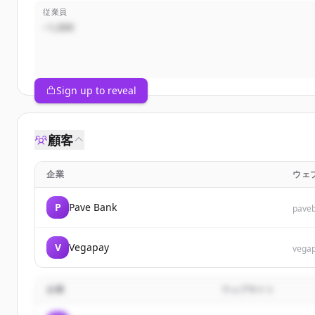
従業員
~1,000
Sign up to reveal
顧客
企業
ウェ
P
Pave Bank
pave
V
Vegapay
vegap
企業
ウェブサイト