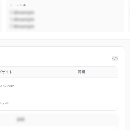
ソーシャル
@example
@example
@example
</>
ブサイト
説明
bank.com
ay.ae
説明