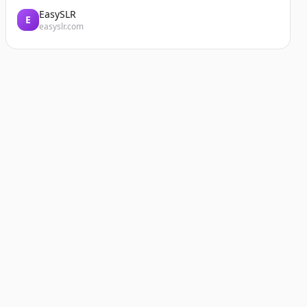
EasySLR
E
easyslr.com