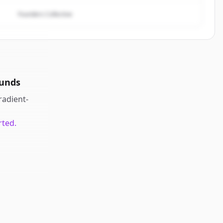
Founders Collective
ounds
radient-
rted.