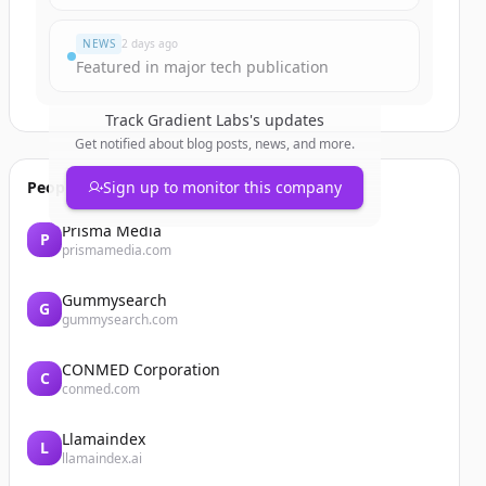
NEWS
2 days ago
Featured in major tech publication
Track
Gradient Labs
's updates
Get notified about blog posts, news, and more.
People also viewed
Sign up to monitor this company
Prisma Media
P
prismamedia.com
Gummysearch
G
gummysearch.com
CONMED Corporation
C
conmed.com
Llamaindex
L
llamaindex.ai