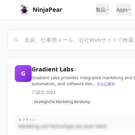
NinjaPear
製品
Apps
Gradient Labs
G
Gradient Labs provides integrated marketing and t
automation, and software dev...
さらに表示
設立
2023
strategische Marketing Beratung
タグライン
Marketing und Technologie aus einer Hand