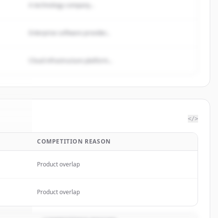
A technology company...
Enterprise software provider...
Cloud infrastructure platform...
</>
COMPETITION REASON
 Labs
.
ed.
Product overlap
Product overlap