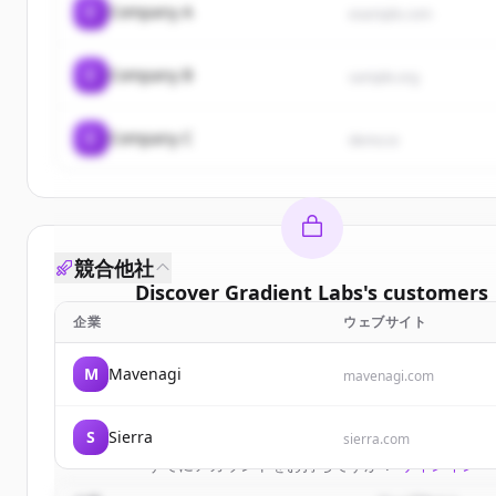
C
Company A
example.com
C
Company B
sample.org
C
Company C
demo.io
競合他社
Discover
Gradient Labs
's
customers
企業
ウェブサイト
Sign up for free to view all
customers
of
Gradient
New accounts include trial credits to get start
M
Mavenagi
mavenagi.com
Create Free Account
S
Sierra
sierra.com
すでにアカウントをお持ちですか？
サインイン