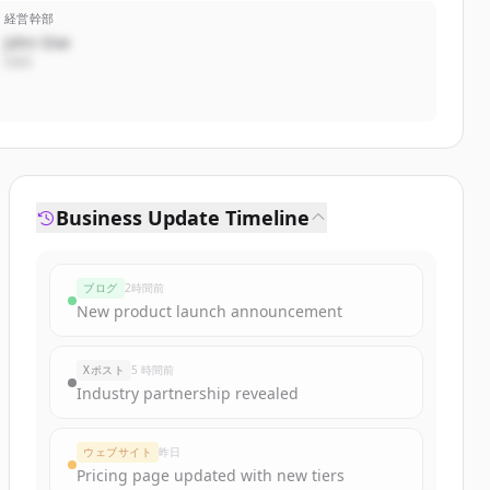
経営幹部
John Doe
CEO
Business Update Timeline
ブログ
2時間前
New product launch announcement
Xポスト
5 時間前
Industry partnership revealed
ウェブサイト
昨日
Pricing page updated with new tiers