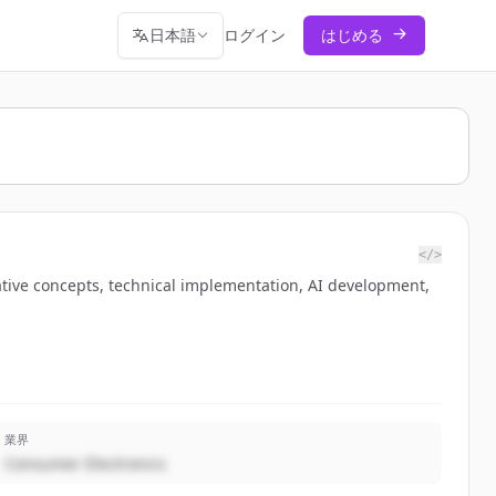
日本語
ログイン
はじめる
</>
ative concepts, technical implementation, AI development,
業界
Consumer Electronics