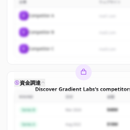
企業
ウェブサイト
C
Competitor A
rival1.com
C
Competitor B
rival2.com
C
Competitor C
rival3.com
資金調達
Discover
Gradient Labs
's
competitor
ROUND
日付
金額
Sign up for free to view all
competitors
of
Gradie
New accounts include trial credits to get star
$48M
Series B
Mar 2024
Create Free Account
$18M
Series A
Aug 2022