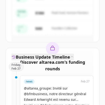
Capital
New accounts include trial credits to
get started.
Series
$18M
Peak Fund, Horizon Partners
A
Create Free Account
シー
$4M
Founders Collective
ド
すでにアカウントをお持ちですか？
サインイン
Business Update Timeline
Discover
altarea.com
's
funding
Friday,
rounds
Feb 27
Sign up for free to view all
funding
news
Feb 27
rounds
of
altarea.com
.
New accounts include trial credits to
@altarea_groupe: Invité sur
get started.
@bfmbusiness, notre directeur général
Edward Arkwright est revenu sur...