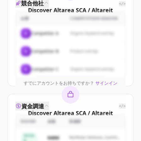
競合他社
</>
Discover
Altarea SCA / Altareit
SA
's
customers
企業
COMPETITION REASON
Sign up for free to view all
customers
C
Competitor A
Organic keyword overlap
of
Altarea SCA / Altareit SA
.
New accounts include trial credits to
C
Competitor B
Product overlap
get started.
Create Free Account
C
Competitor C
Organic keyword overlap
すでにアカウントをお持ちですか？
サインイン
資金調達
</>
Discover
Altarea SCA / Altareit
SA
's
competitors
ROUND
金額
投資家
Sign up for free to view all
competitors
Series
$48M
Northstar Ventures, Summit
of
Altarea SCA / Altareit SA
.
B