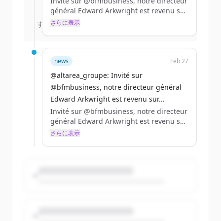
Invité sur @bfmbusiness, notre directeur
Create Free Account
général Edward Arkwright est revenu sur
la stratégie du Groupe, le travail de fond
さらに表示
すでにアカウントをお持ちですか？
サインイン
réalisé en logement pour répondre aux
besoins des clients et le développement
dans les data centers.
news
Feb 27
https://t.co/Kp1wV4bgLz
@altarea_groupe: Invité sur
@bfmbusiness, notre directeur général
Edward Arkwright est revenu sur...
Invité sur @bfmbusiness, notre directeur
général Edward Arkwright est revenu sur
la stratégie du Groupe, le travail de fond
さらに表示
réalisé en logement pour répondre aux
besoins des clients et le développement
dans les data centers.
https://t.co/Kp1wV4bgLz