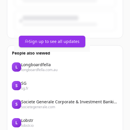
Sign up to see all updates
People also viewed
Longboardfella
L
longboardfella.com.au
SG
S
sg.fr
Societe Generale Corporate & Investment Banking
S
societegenerale.com
Lobstr
L
lobstr.io