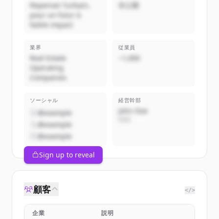
Repenser l’urbain,
非公開
pour un futur à
faible impact
業界
従業員
Real Estate
~1,000
Operating
Companies
ソーシャル
経営幹部
John Doe
@example
CEO
@example
@example
Sign up to reveal
顧客
</>
企業
説明