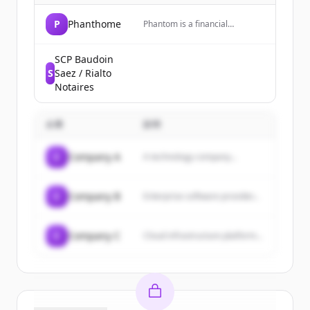
P
Phanthome
Phantom is a financial
technology company that
provides a money app for
trading crypto, predictions, and
SCP Baudoin
more, including a prepaid debit
S
Saez / Rialto
Visa card.
Notaires
企業
説明
C
Company A
A technology company...
C
Company B
Enterprise software provider...
C
Company C
Cloud infrastructure platform...