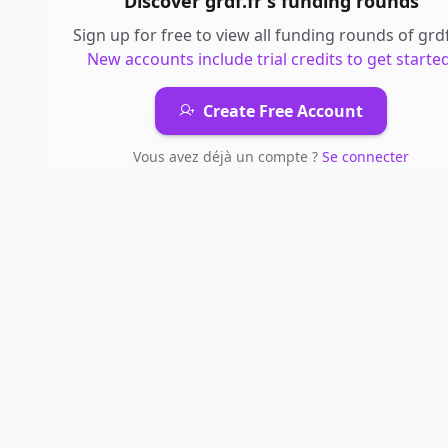
Discover
grdf.fr
's
funding rounds
Sign up for free to view all
funding rounds
of
grdf
New accounts include trial credits to get started
Create Free Account
Vous avez déjà un compte ?
Se connecter