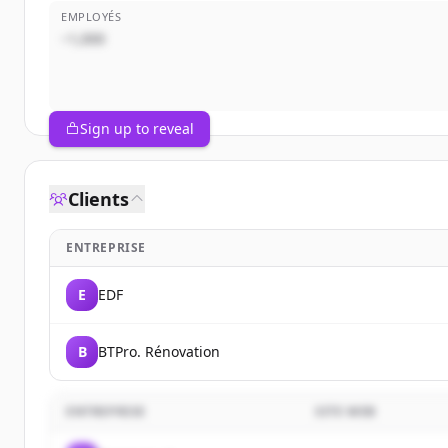
EMPLOYÉS
~1,000
Sign up to reveal
Clients
ENTREPRISE
E
EDF
B
BTPro. Rénovation
ENTREPRISE
SITE WEB