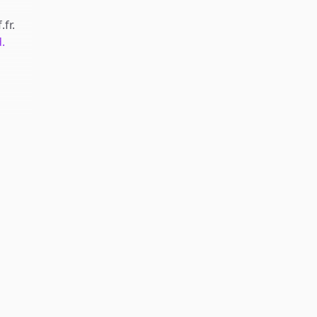
.fr
.
.