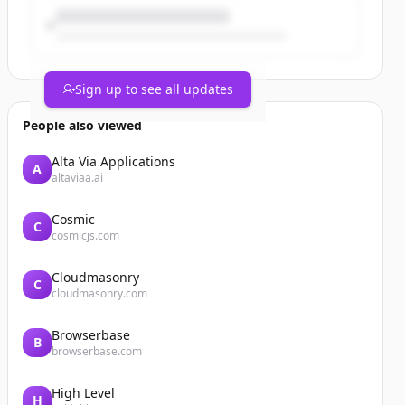
Sign up to see all updates
People also viewed
Alta Via Applications
A
altaviaa.ai
Cosmic
C
cosmicjs.com
Cloudmasonry
C
cloudmasonry.com
Browserbase
B
browserbase.com
High Level
H