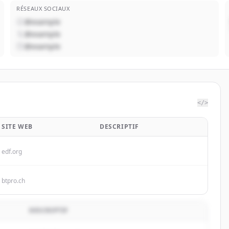
RÉSEAUX SOCIAUX
@example
@example
@example
</>
SITE WEB
DESCRIPTIF
edf.org
btpro.ch
DESCRIPTIF