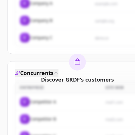
C
Company A
example.com
C
Company B
sample.org
C
Company C
demo.io
Concurrents
Discover
GRDF
's
customers
ENTREPRISE
SITE WEB
Sign up for free to view all
customers
of
GRDF
.
New accounts include trial credits to get started.
C
Competitor A
rival1.com
Create Free Account
C
Competitor B
rival2.com
Vous avez déjà un compte ?
Se connecter