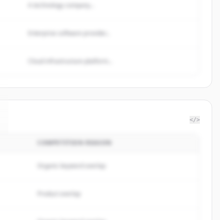
A technology company...
Enterprise software provider...
Cloud infrastructure platform...
</>
COMPETITION REASON
Organic keyword overlap
Product overlap