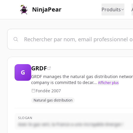
NinjaPear
Produits
GRDF
G
GRDF manages the natural gas distribution network 
company is committed to decar...
Afficher plus
Fondée
2007
Natural gas distribution
SLOGAN
Avec le gaz vert, la France a une incroyable énergie !