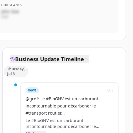
DIRIGEANTS
John Doe
CEO
Business Update Timeline
Thursday,
Jul 3
news
Jul 3
@grdf: Le #BioGNV est un carburant
incontournable pour décarboner le
#transport routier...
Le #BioGNV est un carburant
incontournable pour décarboner le
#transport routier de voyageurs en