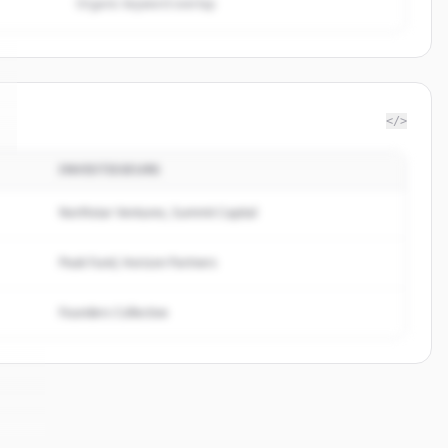
Organic keyword overlap
</>
INVESTISSEURS
Northstar Ventures, Summit Capital
Peak Fund, Horizon Partners
Founders Collective