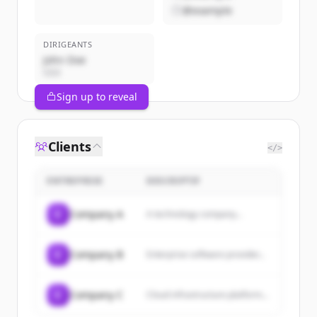
@example
DIRIGEANTS
John Doe
CEO
Sign up to reveal
Clients
</>
ENTREPRISE
DESCRIPTIF
C
Company A
A technology company...
C
Company B
Enterprise software provider...
C
Company C
Cloud infrastructure platform...