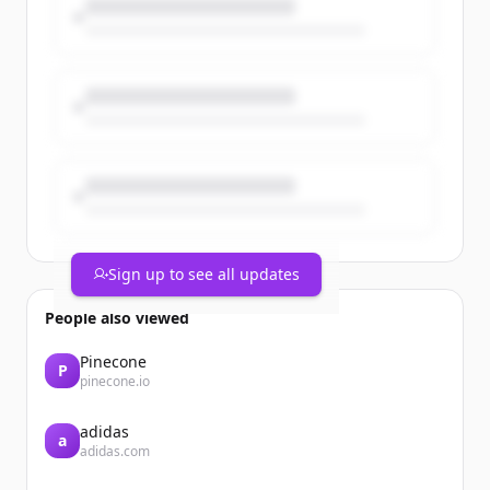
las zonas de embarque. De esta manera,
se puede contribuir a la rotación de las
obras literarias que se ofrecen, además
de disfrutar de la lectura en el espacio
habilitado.
➡️ Consulta todos nuestros servicios en:
https://t.co/78y73ko17h
Sign up to see all updates
People also viewed
Pinecone
P
pinecone.io
adidas
a
adidas.com