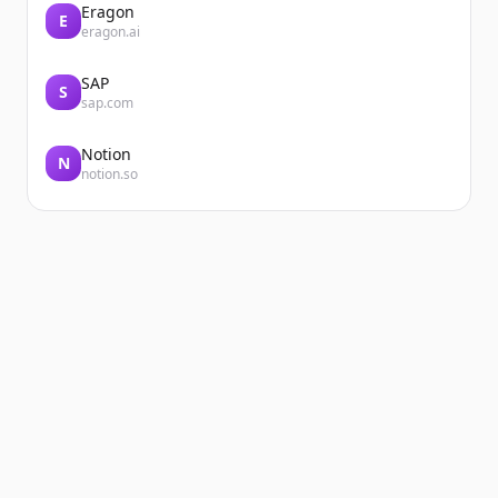
Eragon
E
eragon.ai
SAP
S
sap.com
Notion
N
notion.so