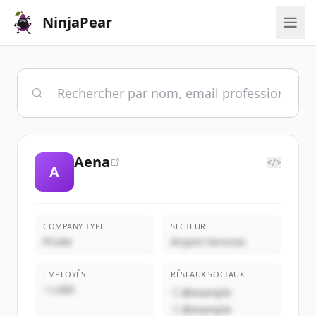
NinjaPear
Aena
</>
A
COMPANY TYPE
SECTEUR
Privée
Airport Services
EMPLOYÉS
RÉSEAUX SOCIAUX
~1,000
@example
@example