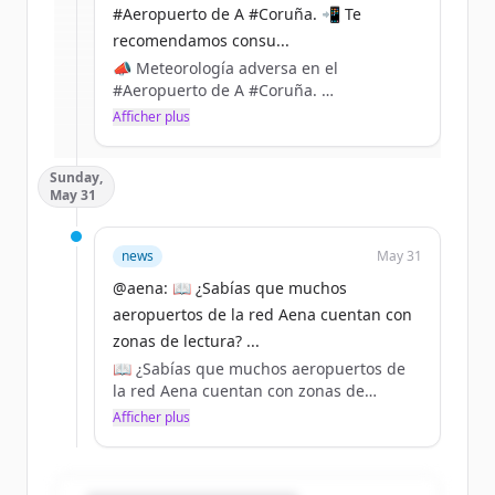
get started.
#Aeropuerto de A #Coruña. 📲 Te
recomendamos consu...
📣 Meteorología adversa en el
Create Free Account
#Aeropuerto de A #Coruña.
Afficher plus
Vous avez déjà un compte ?
Se connecter
📲 Te recomendamos consultar con tu
aerolínea el estado de tu vuelo antes de
Sunday,
desplazarte. https://t.co/VEq8E7xlGZ
May 31
news
May 31
@aena: 📖 ¿Sabías que muchos
aeropuertos de la red Aena cuentan con
zonas de lectura? ...
📖 ¿Sabías que muchos aeropuertos de
la red Aena cuentan con zonas de
lectura?
Afficher plus
📚 Los puntos de intercambio de libros
están habilitados para los pasajeros en