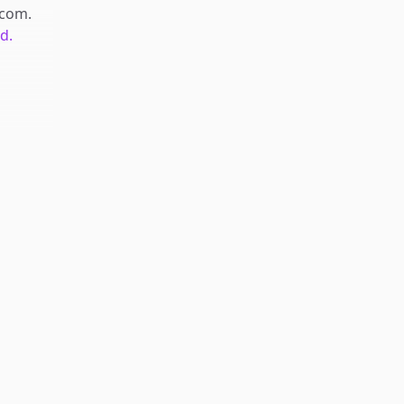
.com
.
d.