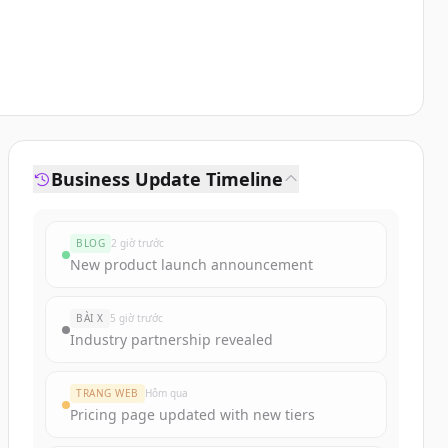
Business Update Timeline
BLOG
2 giờ trước
New product launch announcement
BÀI X
5 giờ trước
Industry partnership revealed
TRANG WEB
Hôm qua
Pricing page updated with new tiers