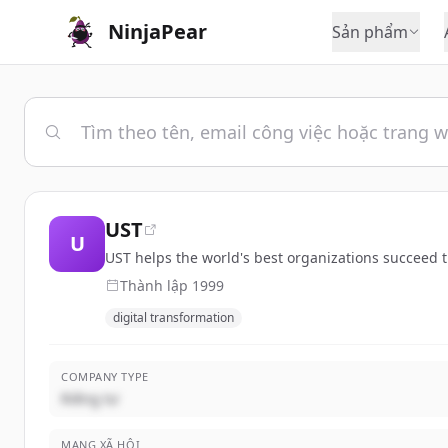
NinjaPear
Sản phẩm
UST
U
UST helps the world's best organizations succeed thr
Thành lập
1999
digital transformation
COMPANY TYPE
Riêng tư
MẠNG XÃ HỘI