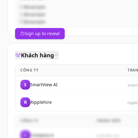
@example
@example
@example
Sign up to reveal
Khách hàng
CÔNG TY
TRA
S
SmartView AI
smart
R
Ripplehire
rippl
CÔNG TY
TRANG WEB
C
Company A
example.com