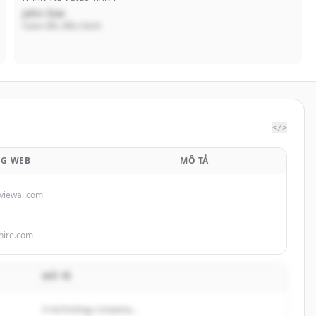
John Doe
Giám đốc điều hành
</>
NG WEB
MÔ TẢ
viewai.com
ehire.com
MÔ TẢ
A technology company...