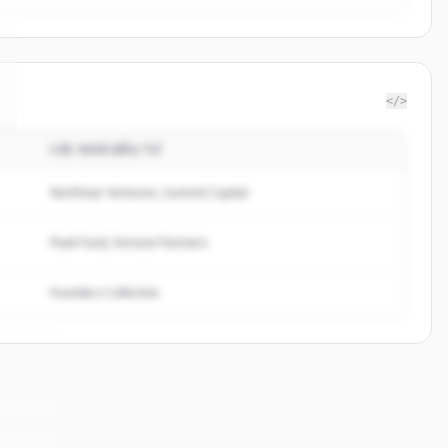
</>
CÁC NHÀ ĐẦU TƯ
Northstar Ventures, Summit Capital
Peak Fund, Horizon Partners
Founders Collective