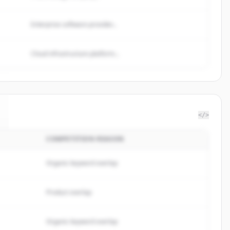
Enterprise software provider...
Cloud infrastructure platform...
</>
COMPETITION REASON
Organic keyword overlap
Product overlap
Organic keyword overlap