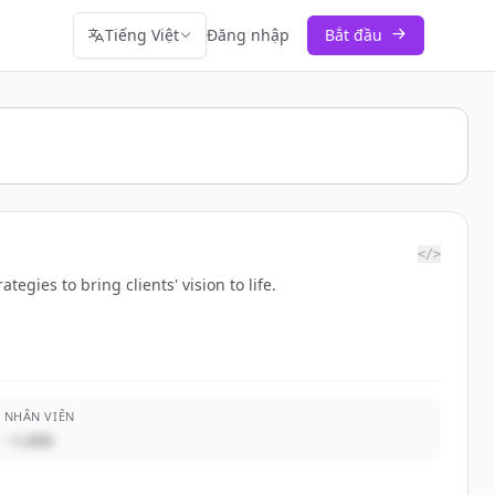
Tiếng Việt
Đăng nhập
Bắt đầu
</>
egies to bring clients' vision to life.
NHÂN VIÊN
~1,000