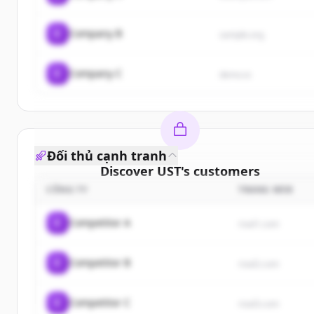
C
Company B
sample.org
C
Company C
demo.io
Đối thủ cạnh tranh
Discover
UST
's
customers
CÔNG TY
TRANG WEB
Sign up for free to view all
customers
of
UST
.
New accounts include trial credits to get started.
C
Competitor A
rival1.com
Create Free Account
C
Competitor B
rival2.com
Đã có tài khoản?
Đăng nhập
C
Competitor C
rival3.com