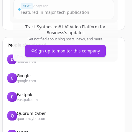
NEWS
2 days ago
Featured in major tech publication
Track
Synthesia: #1 AI Video Platform for
Business
's updates
Get notified about blog posts, news, and more.
People also viewed
Sign up to monitor this company
Dentsu Group Inc.
D
dentsu.com
Google
G
google.com
Eastpak
E
eastpak.com
Quorum Cyber
Q
quorumcyber.com