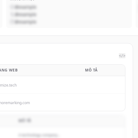
@example
@example
@example
</>
ANG WEB
MÔ TẢ
imize.tech
moremarking.com
MÔ TẢ
A technology company...