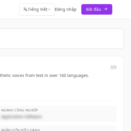
Tiếng Việt
Đăng nhập
Bắt đầu
</>
thetic voices from text in over 160 languages.
NGÀNH CÔNG NGHIỆP
Application Software
NHÂN VIÊN ĐIỀU HÀNH