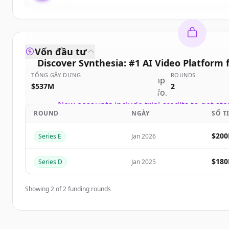
Vốn đầu tư
Discover
Synthesia: #1 AI Video Platform 
TỔNG GÂY DỰNG
ROUNDS
Sign up for free to view all
competitors
of
Synthe
$537M
2
Video Platform for Business
.
New accounts include trial credits to get sta
ROUND
NGÀY
SỐ T
Create Free Acco
$20
Series E
Jan 2026
Đã có tài khoản?
Đăng n
$18
Series D
Jan 2025
Showing
2
of
2
funding rounds