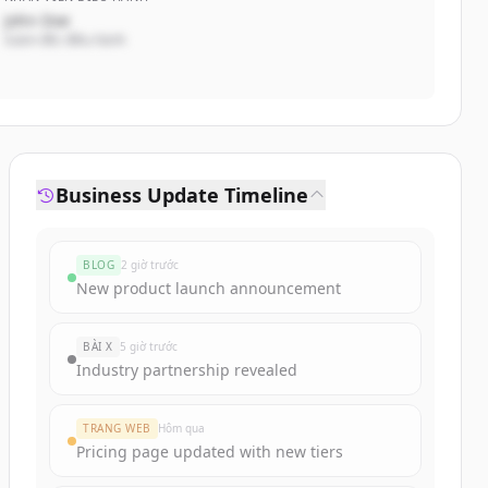
John Doe
Giám đốc điều hành
Business Update Timeline
BLOG
2 giờ trước
New product launch announcement
BÀI X
5 giờ trước
Industry partnership revealed
TRANG WEB
Hôm qua
Pricing page updated with new tiers