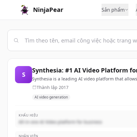
NinjaPear
Sản phẩm
Synthesia: #1 AI Video Platform fo
S
Synthesia is a leading AI video platform that allow
Thành lập
2017
AI video generation
KHẨU HIỆU
All-in-one AI Video platform for business
NHÂN VIÊN