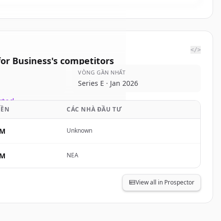
</>
for Business
's
competitors
VÒNG GẦN NHẤT
sia: #1 AI
Series E · Jan 2026
rted.
IỀN
CÁC NHÀ ĐẦU TƯ
unt
0M
Unknown
hập
0M
NEA
View all in Prospector