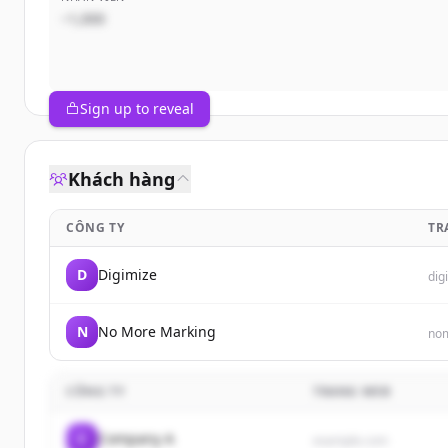
~1,000
Sign up to reveal
Khách hàng
CÔNG TY
TR
D
Digimize
dig
N
No More Marking
no
CÔNG TY
TRANG WEB
C
Company A
example.com