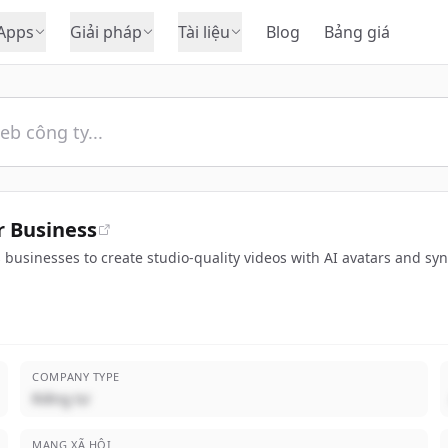
Apps
Giải pháp
Tài liệu
Blog
Bảng giá
r Business
s businesses to create studio-quality videos with AI avatars and syn
COMPANY TYPE
Riêng tư
MẠNG XÃ HỘI