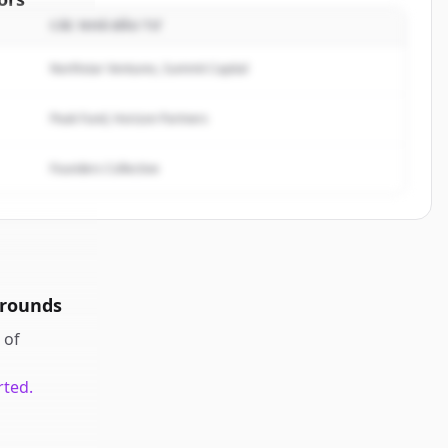
CÁC NHÀ ĐẦU TƯ
Analytics
.
rted.
Northstar Ventures, Summit Capital
Peak Fund, Horizon Partners
Founders Collective
 rounds
of
rted.