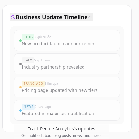
Business Update Timeline
BLOG
2 giờ trước
New product launch announcement
BÀI X
5 giờ trước
Industry partnership revealed
TRANG WEB
Hôm qua
Pricing page updated with new tiers
NEWS
2 days ago
Featured in major tech publication
Track
People Analytics
's updates
Get notified about blog posts, news, and more.