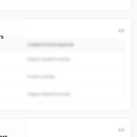
</>
rs
COMPETITION REASON
nalytics
.
ted.
Organic keyword overlap
Product overlap
Organic keyword overlap
</>
ors