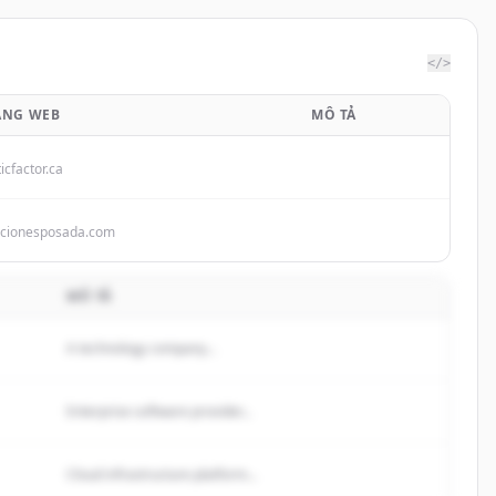
</>
ANG WEB
MÔ TẢ
icfactor.ca
ucionesposada.com
MÔ TẢ
A technology company...
Enterprise software provider...
Cloud infrastructure platform...