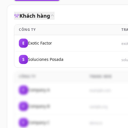
Khách hàng
CÔNG TY
TR
E
Exotic Factor
exot
S
Soluciones Posada
sol
CÔNG TY
TRANG WEB
C
Company A
example.com
C
Company B
sample.org
C
Company C
demo.io