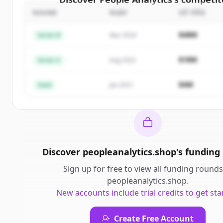
ROUND
NGÀY
SỐ TIỀN
Sign up for free to view all
competitors
of
People 
New accounts include trial credits to get sta
$48M
Series B
Mar 2024
Create Free Account
$18M
Series A
Aug 2022
Đã có tài khoản?
Đăng nhập
$4M
Seed
Jan 2021
Discover
peopleanalytics.shop
's
funding
Sign up for free to view all
funding rounds
peopleanalytics.shop
.
New accounts include trial credits to get sta
Create Free Account