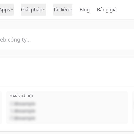
Apps
Giải pháp
Tài liệu
Blog
Bảng giá
MẠNG XÃ HỘI
@example
@example
@example