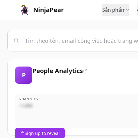
NinjaPear
Sản phẩm
People Analytics
P
NHÂN VIÊN
~1,000
Sign up to reveal