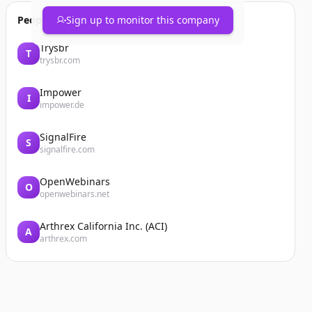
People also viewed
Sign up to monitor this company
Trysbr
T
trysbr.com
Impower
I
impower.de
SignalFire
S
signalfire.com
OpenWebinars
O
openwebinars.net
Arthrex California Inc. (ACI)
A
arthrex.com