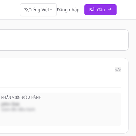
Tiếng Việt
Đăng nhập
Bắt đầu
</>
NHÂN VIÊN ĐIỀU HÀNH
John Doe
Giám đốc điều hành