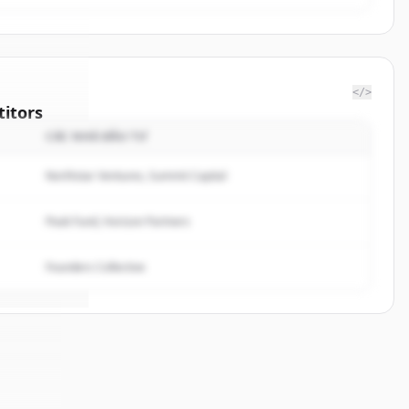
</>
itors
CÁC NHÀ ĐẦU TƯ
Advantage
Northstar Ventures, Summit Capital
rted.
Peak Fund, Horizon Partners
Founders Collective