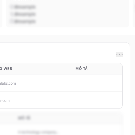
@example
@example
@example
</>
G WEB
MÔ TẢ
mlabs.com
hr.com
MÔ TẢ
A technology company...