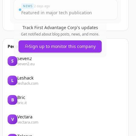
NEWS
2 days ago
Featured in major tech publication
Track
First Advantage Corp
's updates
Get notified about blog posts, news, and more.
People also viewed
Sign up to monitor this company
Seven2
S
seven2.eu
Leshack
L
leshack.com
Bric
B
bric.it
Vectara
V
vectara.com