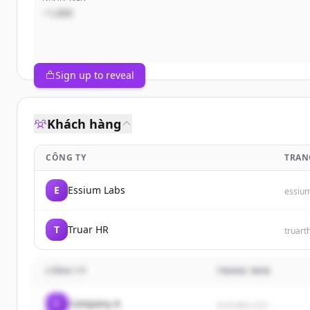
~1,000
Sign up to reveal
Khách hàng
CÔNG TY
TRAN
E
Essium Labs
essiu
T
Truar HR
truart
CÔNG TY
TRANG WEB
C
Company A
example.com