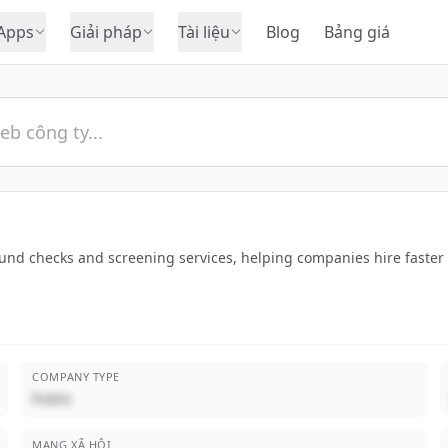
Apps
Giải pháp
Tài liệu
Blog
Bảng giá
und checks and screening services, helping companies hire faster
COMPANY TYPE
Public
MẠNG XÃ HỘI