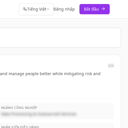
Tiếng Việt
Đăng nhập
Bắt đầu
</>
 and manage people better while mitigating risk and
NGÀNH CÔNG NGHIỆP
Data Processing & Outsourced Services
NHÂN VIÊN ĐIỀU HÀNH