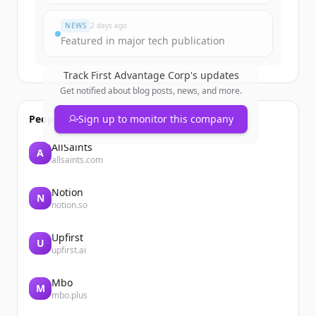
มีบัญชีอยู่แล้วใช่ไหม
ลงชื่อเข้าใช้
NEWS
2 days ago
Featured in major tech publication
Track
First Advantage Corp
's updates
Get notified about blog posts, news, and more.
People also viewed
Sign up to monitor this company
AllSaints
A
allsaints.com
Notion
N
notion.so
Upfirst
U
upfirst.ai
Mbo
M
mbo.plus