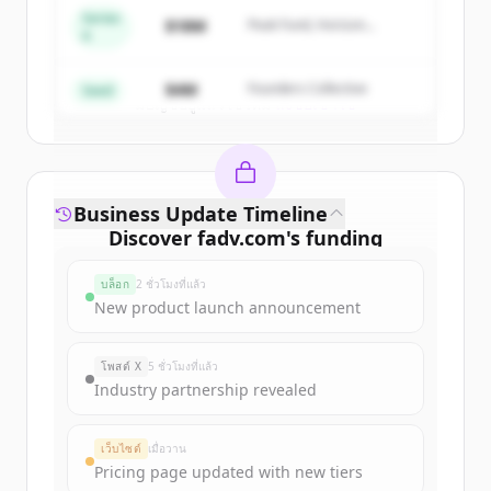
Series
$18M
Peak Fund, Horizon
A
Partners
Create Free Account
$4M
Founders Collective
Seed
มีบัญชีอยู่แล้วใช่ไหม
ลงชื่อเข้าใช้
Business Update Timeline
Discover
fadv.com
's
funding
rounds
บล็อก
2 ชั่วโมงที่แล้ว
Sign up for free to view all
funding
New product launch announcement
rounds
of
fadv.com
.
New accounts include trial credits to
โพสต์ X
5 ชั่วโมงที่แล้ว
get started.
Industry partnership revealed
Create Free Account
เว็บไซต์
เมื่อวาน
Pricing page updated with new tiers