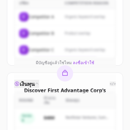
customers
บริษัท
COMPETITION REASON
Sign up for free to view all
customers
C
Competitor A
Organic keyword overlap
of
First Advantage Corp
.
New accounts include trial credits to
C
Competitor B
Product overlap
get started.
Create Free Account
C
Competitor C
Organic keyword overlap
มีบัญชีอยู่แล้วใช่ไหม
ลงชื่อเข้าใช้
เงินทุน
</>
Discover
First Advantage Corp
's
competitors
จำนวน
ROUND
นักลงทุน
เงิน
Sign up for free to view all
competitors
of
First Advantage Corp
.
Series
$48M
Northstar Ventures, Summit
B
New accounts include trial credits to
Capital
get started.