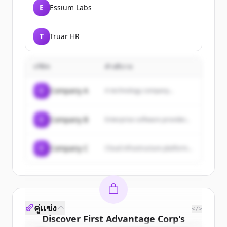
E
Essium Labs
T
Truar HR
บริษัท
คำอธิบาย
C
Company A
A technology company...
C
Company B
Enterprise software provider...
C
Company C
Cloud infrastructure platform...
คู่แข่ง
</>
Discover
First Advantage Corp
's