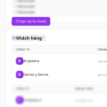
@example
@example
@example
Sign up to reveal
Khách hàng
CÔNG TY
TRAN
A
Al Jazeera
aljazee
G
Gorras y Gorros
gorras
CÔNG TY
TRANG WEB
C
Company A
example.com