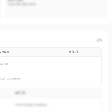
Giám đốc điều hành
</>
G WEB
MÔ TẢ
ra.net
ygorros.com.ec
MÔ TẢ
A technology company...