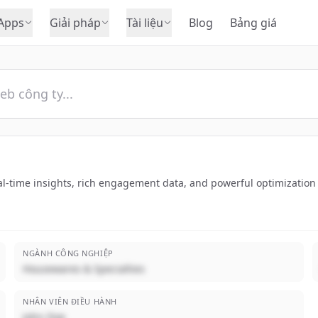
Apps
Giải pháp
Tài liệu
Blog
Bảng giá
l-time insights, rich engagement data, and powerful optimization 
NGÀNH CÔNG NGHIỆP
Housewares & Specialties
NHÂN VIÊN ĐIỀU HÀNH
John Doe