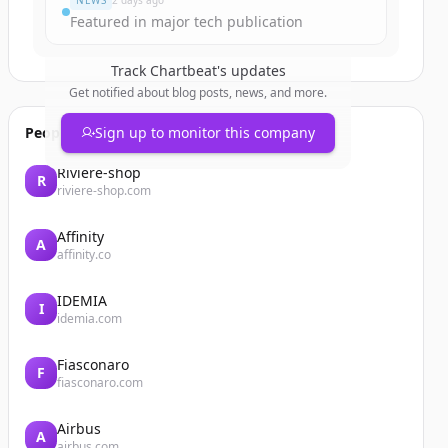
NEWS
2 days ago
Featured in major tech publication
Track
Chartbeat
's updates
Get notified about blog posts, news, and more.
People also viewed
Sign up to monitor this company
Riviere-shop
R
riviere-shop.com
Affinity
A
affinity.co
IDEMIA
I
idemia.com
Fiasconaro
F
fiasconaro.com
Airbus
A
airbus.com