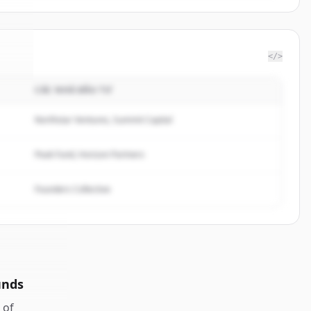
</>
CÁC NHÀ ĐẦU TƯ
eat
.
d.
Northstar Ventures, Summit Capital
Peak Fund, Horizon Partners
Founders Collective
unds
of