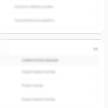
Enterprise software provider...
Cloud infrastructure platform...
</>
COMPETITION REASON
t
.
.
Organic keyword overlap
Product overlap
Organic keyword overlap