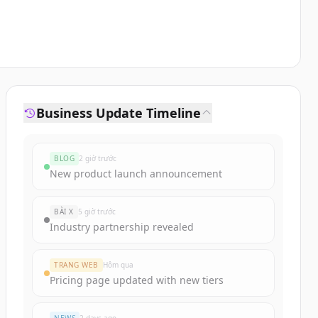
Business Update Timeline
BLOG
2 giờ trước
New product launch announcement
BÀI X
5 giờ trước
Industry partnership revealed
TRANG WEB
Hôm qua
Pricing page updated with new tiers