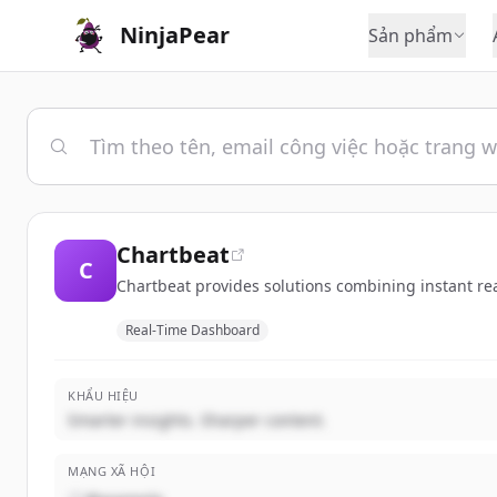
NinjaPear
Sản phẩm
Chartbeat
C
Chartbeat provides solutions combining instant rea
Real-Time Dashboard
KHẨU HIỆU
Smarter insights. Sharper content.
MẠNG XÃ HỘI