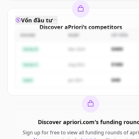
Vốn đầu tư
Discover
aPriori
's
competitors
ROUND
NGÀY
SỐ TIỀN
Sign up for free to view all
competitors
of
aPriori
.
New accounts include trial credits to get started.
$48M
Series B
Mar 2024
Create Free Account
$18M
Series A
Aug 2022
Đã có tài khoản?
Đăng nhập
$4M
Seed
Jan 2021
Discover
apriori.com
's
funding roun
Sign up for free to view all
funding rounds
of
apr