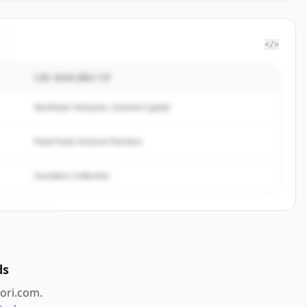
</>
CÁC NHÀ ĐẦU TƯ
Northstar Ventures, Summit Capital
Peak Fund, Horizon Partners
Founders Collective
ds
iori.com
.