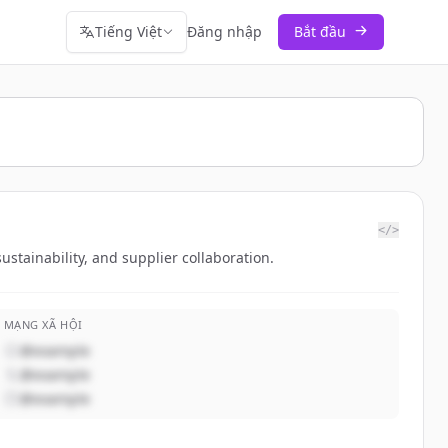
Tiếng Việt
Đăng nhập
Bắt đầu
</>
tainability, and supplier collaboration.
MẠNG XÃ HỘI
@example
@example
@example