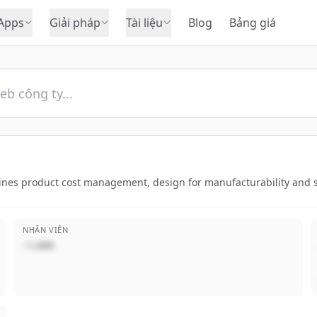
Apps
Giải pháp
Tài liệu
Blog
Bảng giá
ines product cost management, design for manufacturability and sus
NHÂN VIÊN
~1,000