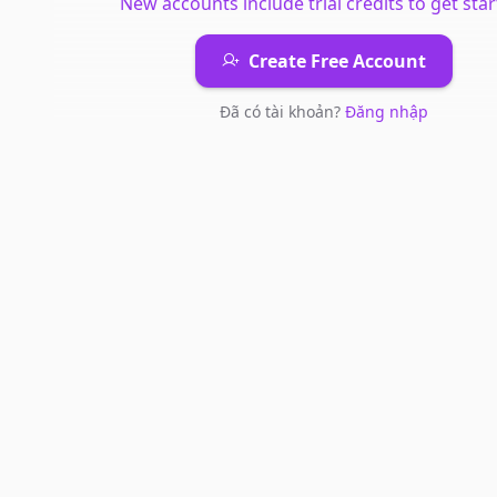
New accounts include trial credits to get star
Create Free Account
Đã có tài khoản?
Đăng nhập