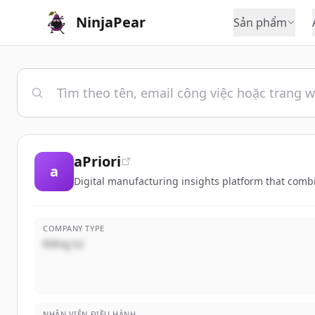
NinjaPear
Sản phẩm
aPriori
a
Digital manufacturing insights platform that comb
COMPANY TYPE
Riêng tư
NHÂN VIÊN ĐIỀU HÀNH