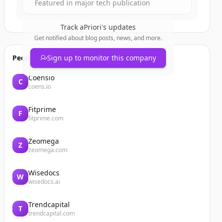
Featured in major tech publication
Track
aPriori
's updates
Get notified about blog posts, news, and more.
People also viewed
Sign up to monitor this company
Coensio
C
coens.io
Fitprime
F
fitprime.com
Zeomega
Z
zeomega.com
Wisedocs
W
wisedocs.ai
Trendcapital
T
trendcapital.com