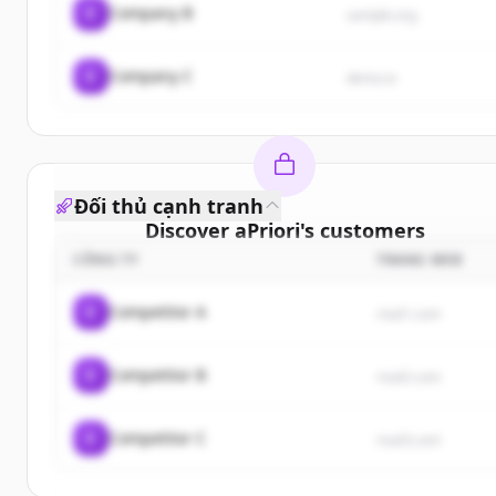
C
Company B
sample.org
C
Company C
demo.io
Đối thủ cạnh tranh
Discover
aPriori
's
customers
CÔNG TY
TRANG WEB
Sign up for free to view all
customers
of
aPriori
.
New accounts include trial credits to get started.
C
Competitor A
rival1.com
Create Free Account
C
Competitor B
rival2.com
Đã có tài khoản?
Đăng nhập
C
Competitor C
rival3.com