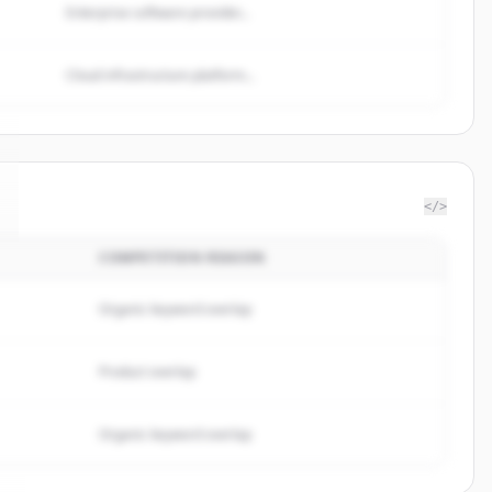
Enterprise software provider...
Cloud infrastructure platform...
</>
COMPETITION REASON
Organic keyword overlap
Product overlap
Organic keyword overlap