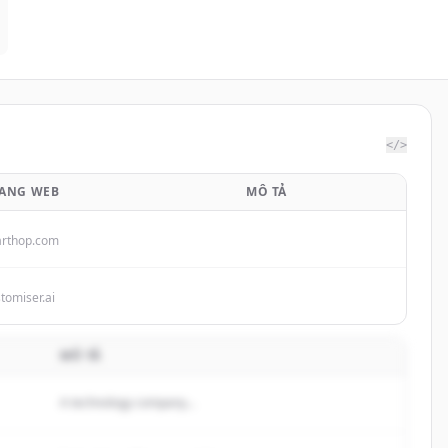
</>
ANG WEB
MÔ TẢ
arthop.com
tomiser.ai
MÔ TẢ
A technology company...