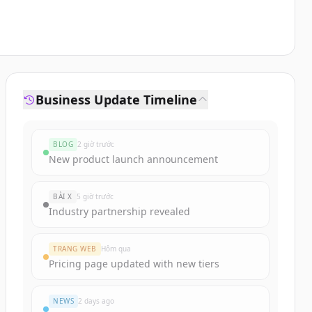
Business Update Timeline
BLOG
2 giờ trước
New product launch announcement
BÀI X
5 giờ trước
Industry partnership revealed
TRANG WEB
Hôm qua
Pricing page updated with new tiers
NEWS
2 days ago