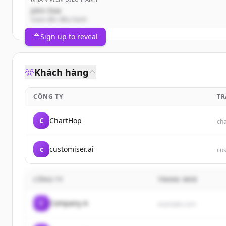
John Doe
Giám đốc điều hành
Sign up to reveal
Khách hàng
CÔNG TY
TR
C
ChartHop
ch
c
customiser.ai
cus
CÔNG TY
TRANG WEB
C
Company A
example.com