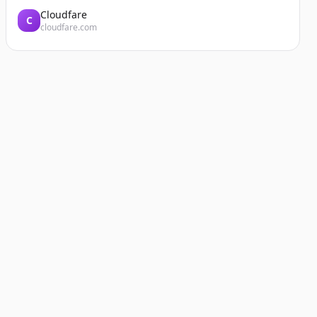
Cloudfare
C
cloudfare.com