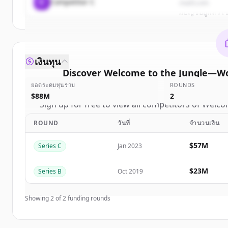
C
Competitor C
rival3.com
มีบัญชีอยู่แล้ว
เงินทุน
Discover
Welcome to the Jungle—Wo
ยอดระดมทุนรวม
ROUNDS
compe
$88M
2
Sign up for free to view all
competitors
of
Welcom
Jungle—Work with the company you belong
ROUND
วันที่
จำนวนเงิน
New accounts include trial credits to get sta
$57M
Series C
Jan 2023
Create 
$23M
Series B
Oct 2019
มีบัญชีอยู่แล้ว
Showing
2
of
2
funding rounds