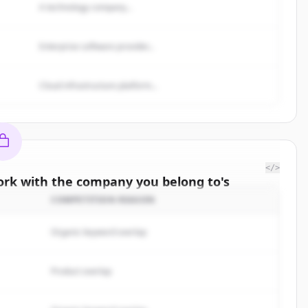
A technology company...
Enterprise software provider...
Cloud infrastructure platform...
</>
rk with the company you belong to
's
omers
COMPETITION REASON
e to the
Organic keyword overlap
 to
.
rted.
Product overlap
Free Account