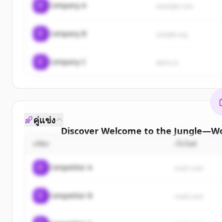
C
Company A
example.com
C
Company B
sample.org
C
Company C
demo.io
คู่แข่ง
Discover
Welcome to the Jungle—Wo
cust
บริษัท
เว็บไซต์
Sign up for free to view all
customers
of
Welcom
C
Competitor A
rival1.com
Jungle—Work with the company you belong
New accounts include trial credits to get sta
C
Competitor B
rival2.com
Create 