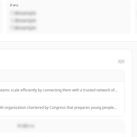
สังคม
@example
@example
@example
</>
eams scale efficiently by connecting them with a trusted network of
ecialize in focused recruitment for Community, Marketing, and Product
uth organization chartered by Congress that prepares young people
urpose by instilling the values of the Scout Oath and Law through
iences and character development.
คำอธิบาย