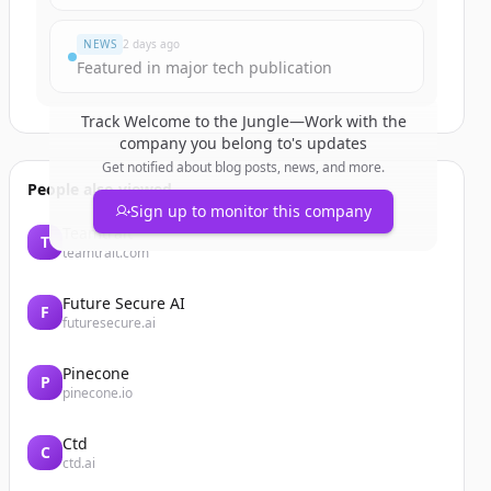
NEWS
2 days ago
Featured in major tech publication
Track
Welcome to the Jungle—Work with the
company you belong to
's updates
Get notified about blog posts, news, and more.
People also viewed
Sign up to monitor this company
Teamtrait
T
teamtrait.com
Future Secure AI
F
futuresecure.ai
Pinecone
P
pinecone.io
Ctd
C
ctd.ai