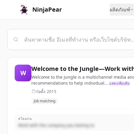
NinjaPear
ผลิตภัณฑ์
Welcome to the Jungle—Work with
W
Welcome to the Jungle is a multichannel media and
recommendations to help individual...
แสดงเพิ่มเติม
ก่อตั้ง
2015
Job matching
สโลแกน
Work with the company you belong to