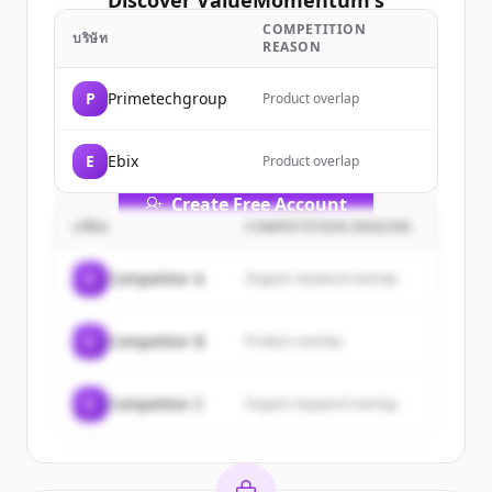
Discover
ValueMomentum
's
customers
COMPETITION
บริษัท
REASON
Sign up for free to view all
customers
of
ValueMomentum
.
P
Primetechgroup
Product overlap
New accounts include trial credits to
get started.
E
Ebix
Product overlap
Create Free Account
บริษัท
COMPETITION REASON
มีบัญชีอยู่แล้วใช่ไหม
ลงชื่อเข้าใช้
C
Competitor A
Organic keyword overlap
C
Competitor B
Product overlap
C
Competitor C
Organic keyword overlap