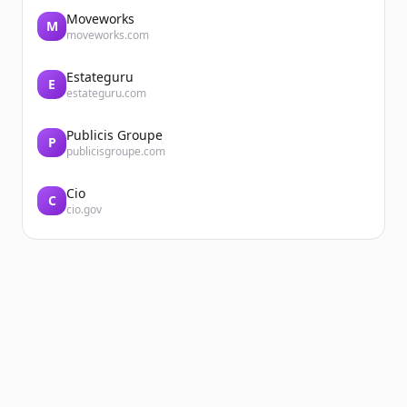
Moveworks
M
moveworks.com
Estateguru
E
estateguru.com
Publicis Groupe
P
publicisgroupe.com
Cio
C
cio.gov