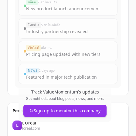
บล็อก
2 ชั่วโมงที่แล้ว
Sign up for free to view all
funding
New product launch announcement
rounds
of
valuemomentum.com
.
New accounts include trial credits to
โพสต์ X
5 ชั่วโมงที่แล้ว
get started.
Industry partnership revealed
Create Free Account
เว็บไซต์
เมื่อวาน
Pricing page updated with new tiers
มีบัญชีอยู่แล้วใช่ไหม
ลงชื่อเข้าใช้
NEWS
2 days ago
Featured in major tech publication
Track
ValueMomentum
's updates
Get notified about blog posts, news, and more.
People also viewed
Sign up to monitor this company
L'Oréal
L
loreal.com