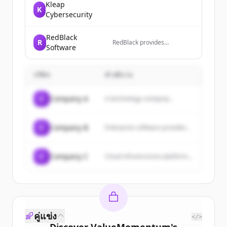
Kleap
K
Cybersecurity
RedBlack
R
RedBlack provides
Software
investment management
software and outsourced
services to help financial
บริษัท
คำอธิบาย
advisors manage portfolios,
streamline operations, and
scale their businesses.
C
Company A
A technology company...
C
Company B
Enterprise software provider...
C
Company C
Cloud infrastructure platform...
คู่แข่ง
</>