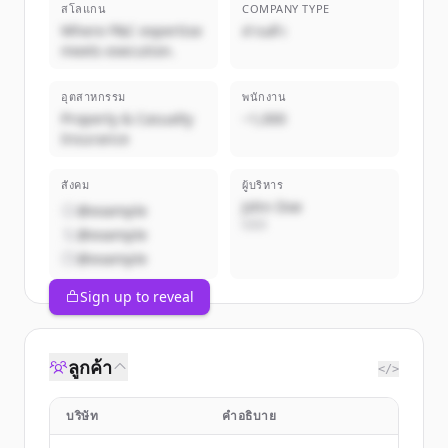
สโลแกน
COMPANY TYPE
Where P&C expertise
ส่วนตัว
meets execution.
อุตสาหกรรม
พนักงาน
Property & Casualty
~1,000
Insurance
สังคม
ผู้บริหาร
John Doe
@example
CEO
@example
@example
Sign up to reveal
ลูกค้า
</>
บริษัท
คำอธิบาย