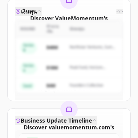
เงินทุน
</>
Discover
ValueMomentum
's
competitors
จำนวน
ROUND
นักลงทุน
เงิน
Sign up for free to view all
competitors
of
ValueMomentum
.
Series
$48M
Northstar Ventures, Summit
B
New accounts include trial credits to
Capital
get started.
Series
$18M
Peak Fund, Horizon
A
Partners
Create Free Account
$4M
Founders Collective
Seed
มีบัญชีอยู่แล้วใช่ไหม
ลงชื่อเข้าใช้
Business Update Timeline
Discover
valuemomentum.com
's
funding rounds