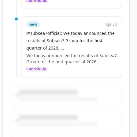
แสดงเพิ่มเติม
Read more: https://t.co/sNvyTnDJT4
#makepossible https://t.co/bpX7S9u8ND
news
Apr 30
@subsea7official: We today announced the
results of Subsea7 Group for the first
quarter of 2026. ...
We today announced the results of Subsea7
Group for the first quarter of 2026.
แสดงเพิ่มเติม
Read more: https://t.co/sNvyTnDJT4
#makepossible https://t.co/bpX7S9u8ND