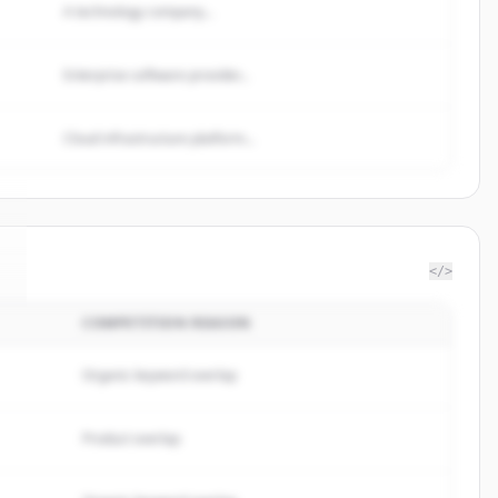
A technology company...
Enterprise software provider...
Cloud infrastructure platform...
</>
COMPETITION REASON
Organic keyword overlap
Product overlap