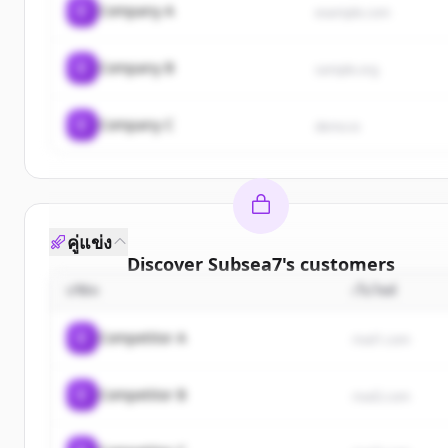
C
Company A
example.com
C
Company B
sample.org
C
Company C
demo.io
คู่แข่ง
Discover
Subsea7
's
customers
บริษัท
เว็บไซต์
Sign up for free to view all
customers
of
Subsea7
.
New accounts include trial credits to get started.
C
Competitor A
rival1.com
Create Free Account
C
Competitor B
rival2.com
มีบัญชีอยู่แล้วใช่ไหม
ลงชื่อเข้าใช้