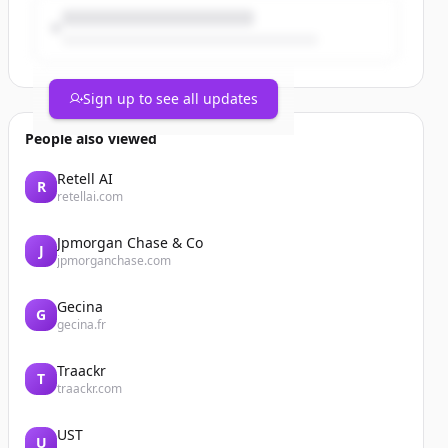
Sign up to see all updates
People also viewed
Retell AI
R
retellai.com
Jpmorgan Chase & Co
J
jpmorganchase.com
Gecina
G
gecina.fr
Traackr
T
traackr.com
UST
U