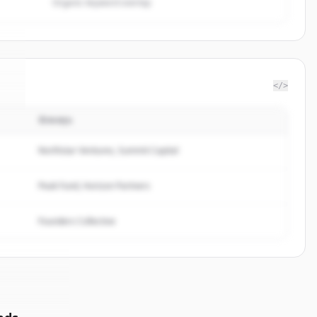
Organic keyword overlap
</>
นักลงทุน
7
.
.
Northstar Ventures, Summit Capital
Peak Fund, Horizon Partners
Founders Collective