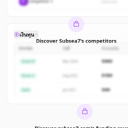
C
Competitor C
rival3.com
เงินทุน
Discover
Subsea7
's
competitors
ROUND
วันที่
จำนวนเงิน
Sign up for free to view all
competitors
of
Subsea
New accounts include trial credits to get started
$48M
Series B
Mar 2024
Create Free Account
$18M
Series A
Aug 2022
มีบัญชีอยู่แล้วใช่ไหม
ลงชื่อเข้าใช้
$4M
Seed
Jan 2021