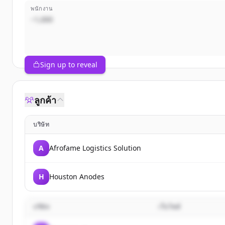
พนักงาน
~1,000
Sign up to reveal
ลูกค้า
บริษัท
A
Afrofame Logistics Solution
H
Houston Anodes
บริษัท
เว็บไซต์