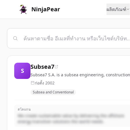
NinjaPear
ผลิตภัณฑ์
Subsea7
S
Subsea7 S.A. is a subsea engineering, constructio
ก่อตั้ง
2002
Subsea and Conventional
สโลแกน
We create sustainable value by delivering the offshore
energy transition solutions the world needs.