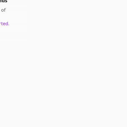
nds
of
rted.