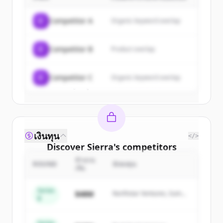
Sign up for free to view all
customers
of
Sierra
.
C
Competitor A
Organic keyword overlap
New accounts include trial credits to
get started.
C
Competitor B
Product overlap
Create Free Account
C
Competitor C
Organic keyword overlap
มีบัญชีอยู่แล้วใช่ไหม
ลงชื่อเข้าใช้
เงินทุน
</>
Discover
Sierra
's
competitors
จำนวน
Sign up for free to view all
competitors
ROUND
นักลงทุน
เงิน
of
Sierra
.
New accounts include trial credits to
Series
$48M
Northstar Ventures, Summit
B
get started.
Capital