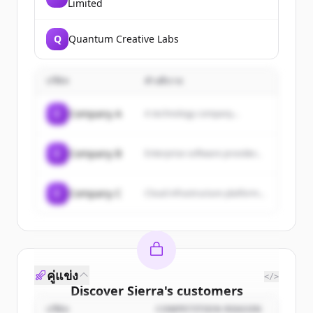
Limited
Q
Quantum Creative Labs
บริษัท
คำอธิบาย
C
Company A
A technology company...
C
Company B
Enterprise software provider...
C
Company C
Cloud infrastructure platform...
คู่แข่ง
</>
Discover
Sierra
's
customers
บริษัท
COMPETITION REASON