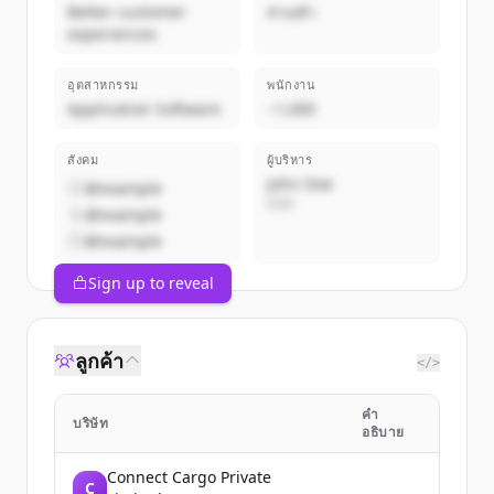
Better customer
ส่วนตัว
experiences
อุตสาหกรรม
พนักงาน
Application Software
~1,000
สังคม
ผู้บริหาร
John Doe
@example
CEO
@example
@example
Sign up to reveal
ลูกค้า
</>
คำ
บริษัท
อธิบาย
Connect Cargo Private
C