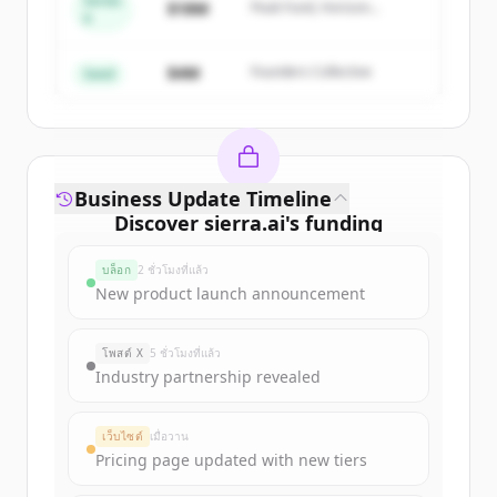
Series
Create Free Account
$18M
Peak Fund, Horizon
A
Partners
มีบัญชีอยู่แล้วใช่ไหม
ลงชื่อเข้าใช้
$4M
Founders Collective
Seed
Business Update Timeline
Discover
sierra.ai
's
funding
rounds
บล็อก
2 ชั่วโมงที่แล้ว
Sign up for free to view all
funding
New product launch announcement
rounds
of
sierra.ai
.
New accounts include trial credits to
โพสต์ X
5 ชั่วโมงที่แล้ว
get started.
Industry partnership revealed
Create Free Account
เว็บไซต์
เมื่อวาน
Pricing page updated with new tiers
มีบัญชีอยู่แล้วใช่ไหม
ลงชื่อเข้าใช้