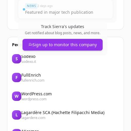
NEWS
2 days ago
Featured in major tech publication
Track
Sierra
's updates
Get notified about blog posts, news, and more.
People also viewed
Sign up to monitor this company
Sodexo
S
sodexo.it
FullEnrich
F
fullenrich.com
WordPress.com
W
wordpress.com
Lagardère SCA (Hachette Filipacchi Media)
L
lagardere.com