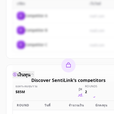
บริษัท
เว็บไซต์
C
Competitor A
rival1.com
C
Competitor B
rival2.com
C
Competitor C
rival3.com
เงินทุน
Discover
SentiLink
's
competitors
ยอดระดมทุนรวม
ROUNDS
Sign up for free to view all
competitors
of
SentiLi
$85M
2
New accounts include trial credits to get started
ROUND
วันที่
จำนวนเงิน
นักลงทุน
Create Free Account