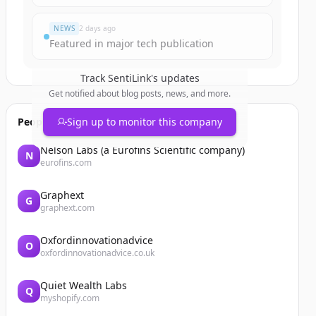
NEWS
2 days ago
Featured in major tech publication
Track
SentiLink
's updates
Get notified about blog posts, news, and more.
People also viewed
Sign up to monitor this company
Nelson Labs (a Eurofins Scientific company)
N
eurofins.com
Graphext
G
graphext.com
Oxfordinnovationadvice
O
oxfordinnovationadvice.co.uk
Quiet Wealth Labs
Q
myshopify.com