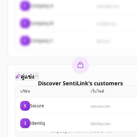
C
Company A
example.com
C
Company B
sample.org
C
Company C
demo.io
คู่แข่ง
Discover
SentiLink
's
customers
บริษัท
เว็บไซต์
Sign up for free to view all
customers
of
SentiLin
New accounts include trial credits to get started.
S
Socure
socure.com
Create Free Account
I
Identiq
identiq.com
มีบัญชีอยู่แล้วใช่ไหม
ลงชื่อเข้าใช้