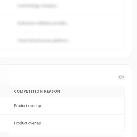
A technology company...
Enterprise software provider...
Cloud infrastructure platform...
</>
COMPETITION REASON
k
.
Product overlap
Product overlap