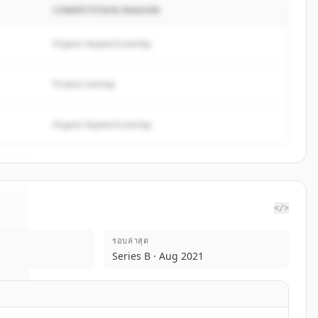
COMPETITION REASON
Organic keyword overlap
Product overlap
Organic keyword overlap
</>
รอบล่าสุด
nk
.
Series B · Aug 2021
.