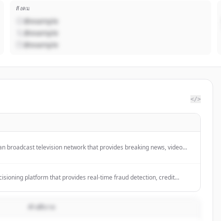
สังคม
@example
@example
@example
</>
 broadcast television network that provides breaking news, video
overage of world, U.S., and local news stories across various
 business, health, and culture.
ecisioning platform that provides real-time fraud detection, credit
k management, and AML compliance for financial institutions.
คำอธิบาย