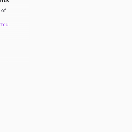
unds
of
rted.