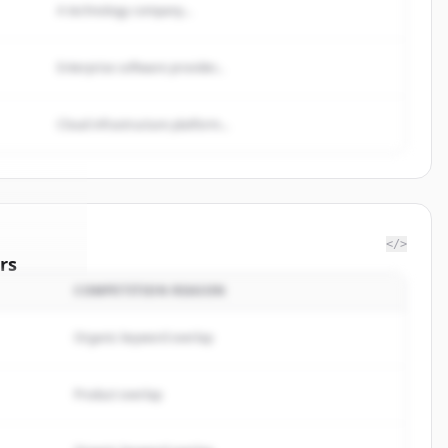
A technology company...
Enterprise software provider...
Cloud infrastructure platform...
</>
rs
COMPETITION REASON
stments
.
ted.
Organic keyword overlap
Product overlap