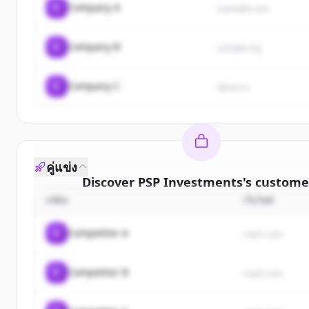
C
Company A
example.com
C
Company B
sample.org
C
Company C
demo.io
คู่แข่ง
Discover
PSP Investments
's
custome
บริษัท
เว็บไซต์
Sign up for free to view all
customers
of
PSP Inve
New accounts include trial credits to get star
C
Competitor A
rival1.com
Create Free Account
C
Competitor B
rival2.com
มีบัญชีอยู่แล้วใช่ไหม
ลงชื่อเข้าใช้