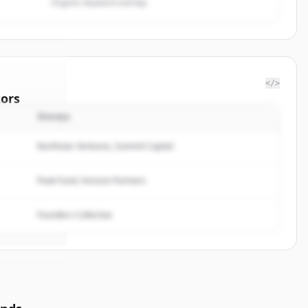
Organic keyword overlap
</>
ors
นักลงทุน
PSP
Northstar Ventures, Summit Capital
rted.
Peak Fund, Horizon Partners
Founders Collective