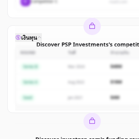
C
Competitor C
rival3.com
เงินทุน
Discover
PSP Investments
's
competit
ROUND
วันที่
จำนวนเงิน
Sign up for free to view all
competitors
of
Investments
.
$48M
Series B
Mar 2024
New accounts include trial credits to get sta
$18M
Series A
Aug 2022
Create Free Account
$4M
Seed
Jan 2021
มีบัญชีอยู่แล้วใช่ไหม
ลงชื่อเข้าใช้