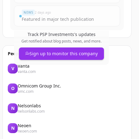
NEWS
2 days ago
Featured in major tech publication
Track
PSP Investments
's updates
Get notified about blog posts, news, and more.
People also viewed
Sign up to monitor this company
Vanta
V
vanta.com
Omnicom Group Inc.
O
omc.com
Nelsonlabs
N
nelsonlabs.com
Neoen
N
neoen.com