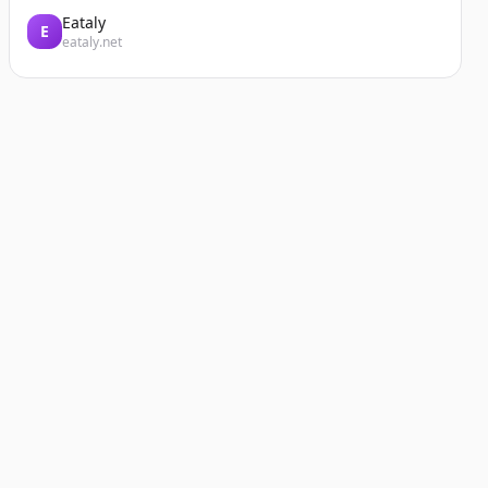
Eataly
E
eataly.net