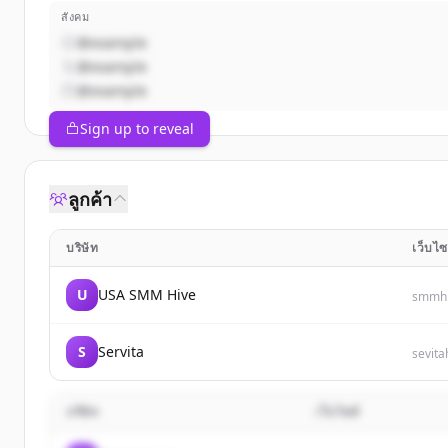
สังคม
@example
@example
@example
Sign up to reveal
ลูกค้า
บริษัท
เว็บไซ
U
USA SMM Hive
smmhi
S
Servita
sevita
บริษัท
เว็บไซต์