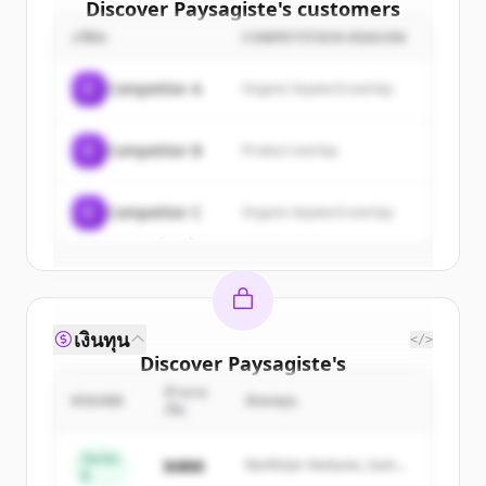
Discover
Paysagiste
's
customers
บริษัท
COMPETITION REASON
Sign up for free to view all
customers
of
Paysagiste
.
C
Competitor A
Organic keyword overlap
New accounts include trial credits to
get started.
C
Competitor B
Product overlap
Create Free Account
C
Competitor C
Organic keyword overlap
มีบัญชีอยู่แล้วใช่ไหม
ลงชื่อเข้าใช้
เงินทุน
</>
Discover
Paysagiste
's
competitors
จำนวน
ROUND
นักลงทุน
เงิน
Sign up for free to view all
competitors
of
Paysagiste
.
Series
$48M
Northstar Ventures, Summit
B
New accounts include trial credits to
Capital