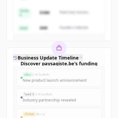
get started.
Series
$18M
Peak Fund, Horizon
A
Partners
Create Free Account
$4M
Founders Collective
Seed
มีบัญชีอยู่แล้วใช่ไหม
ลงชื่อเข้าใช้
Business Update Timeline
Discover
paysagiste.be
's
funding
rounds
บล็อก
2 ชั่วโมงที่แล้ว
Sign up for free to view all
funding
New product launch announcement
rounds
of
paysagiste.be
.
New accounts include trial credits to
โพสต์ X
5 ชั่วโมงที่แล้ว
get started.
Industry partnership revealed
Create Free Account
เว็บไซต์
เมื่อวาน