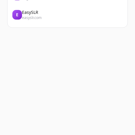
EasySLR
E
easyslr.com