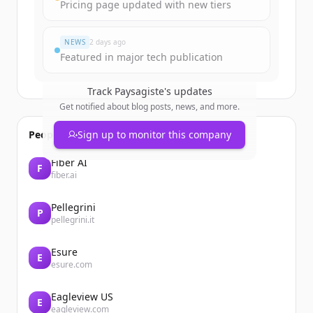
Pricing page updated with new tiers
มีบัญชีอยู่แล้วใช่ไหม
ลงชื่อเข้าใช้
NEWS
2 days ago
Featured in major tech publication
Track
Paysagiste
's updates
Get notified about blog posts, news, and more.
People also viewed
Sign up to monitor this company
Fiber AI
F
fiber.ai
Pellegrini
P
pellegrini.it
Esure
E
esure.com
Eagleview US
E
eagleview.com