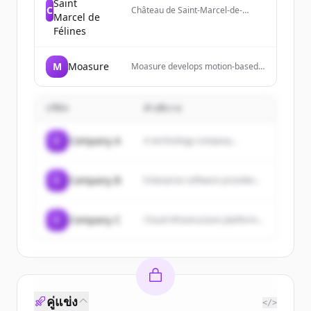
Saint
C
Château de Saint-Marcel-de-
Marcel de
Félines is a historical monument
Félines
near Lyon and Saint-Étienne
offering guided tours, cultural
events, and park visits.
M
Moasure
Moasure develops motion-based
measurement technology and
devices for professionals to
measure complex surfaces,
บริษัท
คำอธิบาย
calculate areas and volumes, and
export data to various formats.
C
Company A
A technology company...
C
Company B
Enterprise software provider...
C
Company C
Cloud infrastructure platform...
คู่แข่ง
</>