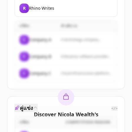
R
Rhino Writes
บริษัท
คำอธิบาย
C
Company A
A technology company...
C
Company B
Enterprise software provider...
C
Company C
Cloud infrastructure platform...
คู่แข่ง
</>
Discover
Nicola Wealth
's
customers
บริษัท
COMPETITION REASON