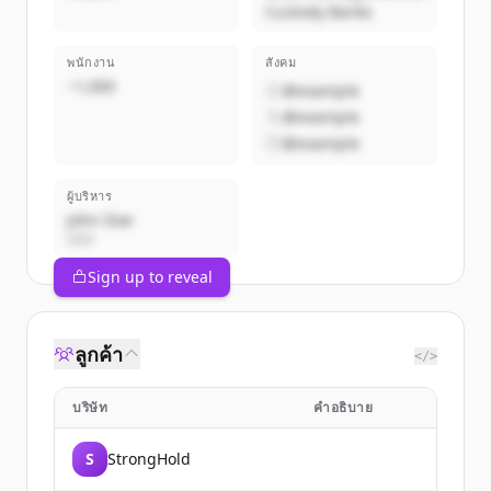
Custody Banks
พนักงาน
สังคม
~1,000
@example
@example
@example
ผู้บริหาร
John Doe
CEO
Sign up to reveal
ลูกค้า
</>
บริษัท
คำอธิบาย
S
StrongHold