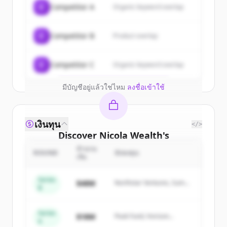
Sign up for free to view all
customers
C
Competitor A
Organic keyword overlap
of
Nicola Wealth
.
New accounts include trial credits to
C
Competitor B
Product overlap
get started.
Create Free Account
C
Competitor C
Organic keyword overlap
มีบัญชีอยู่แล้วใช่ไหม
ลงชื่อเข้าใช้
เงินทุน
</>
Discover
Nicola Wealth
's
competitors
จำนวน
ROUND
นักลงทุน
เงิน
Sign up for free to view all
competitors
of
Nicola Wealth
.
Series
$48M
Northstar Ventures, Summit
B
New accounts include trial credits to
Capital
get started.
Series
$18M
Peak Fund, Horizon
A
Partners