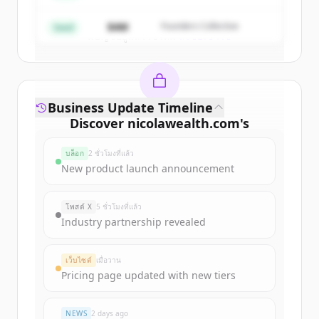
Create Free Account
$4M
Founders Collective
Seed
มีบัญชีอยู่แล้วใช่ไหม
ลงชื่อเข้าใช้
Business Update Timeline
Discover
nicolawealth.com
's
funding rounds
บล็อก
2 ชั่วโมงที่แล้ว
Sign up for free to view all
funding
New product launch announcement
rounds
of
nicolawealth.com
.
New accounts include trial credits to
โพสต์ X
5 ชั่วโมงที่แล้ว
get started.
Industry partnership revealed
Create Free Account
เว็บไซต์
เมื่อวาน
Pricing page updated with new tiers
มีบัญชีอยู่แล้วใช่ไหม
ลงชื่อเข้าใช้
NEWS
2 days ago