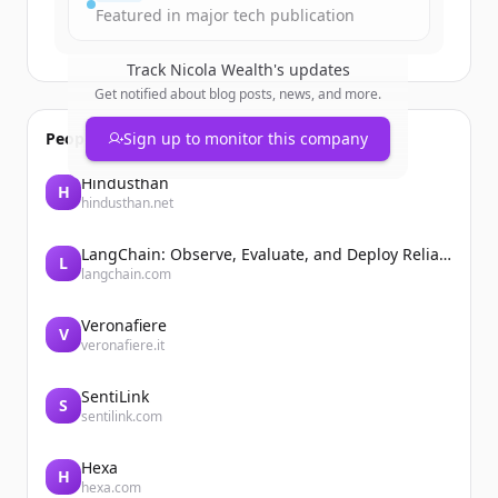
Featured in major tech publication
Track
Nicola Wealth
's updates
Get notified about blog posts, news, and more.
People also viewed
Sign up to monitor this company
Hindusthan
H
hindusthan.net
LangChain: Observe, Evaluate, and Deploy Reliable AI Agents
L
langchain.com
Veronafiere
V
veronafiere.it
SentiLink
S
sentilink.com
Hexa
H
hexa.com