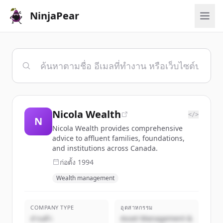
NinjaPear
Nicola Wealth
</>
N
Nicola Wealth provides comprehensive
advice to affluent families, foundations,
and institutions across Canada.
ก่อตั้ง
1994
Wealth management
COMPANY TYPE
อุตสาหกรรม
ส่วนตัว
Asset Management &