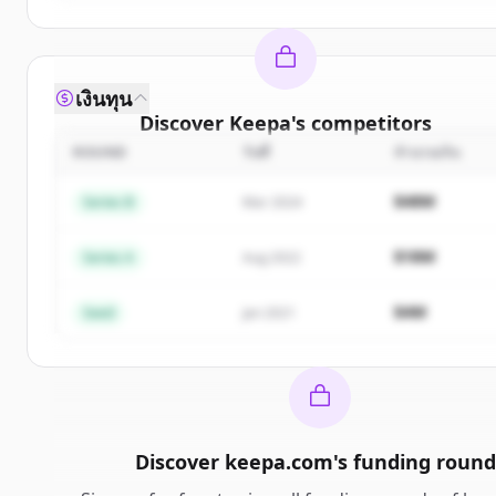
เงินทุน
Discover
Keepa
's
competitors
ROUND
วันที่
จำนวนเงิน
Sign up for free to view all
competitors
of
Keepa
.
New accounts include trial credits to get started.
$48M
Series B
Mar 2024
Create Free Account
$18M
Series A
Aug 2022
มีบัญชีอยู่แล้วใช่ไหม
ลงชื่อเข้าใช้
$4M
Seed
Jan 2021
Discover
keepa.com
's
funding round