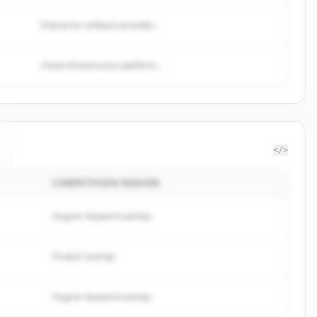
Enterprise software provider...
Cloud infrastructure platform...
</>
COMPETITION REASON
Organic keyword overlap
Product overlap
Organic keyword overlap