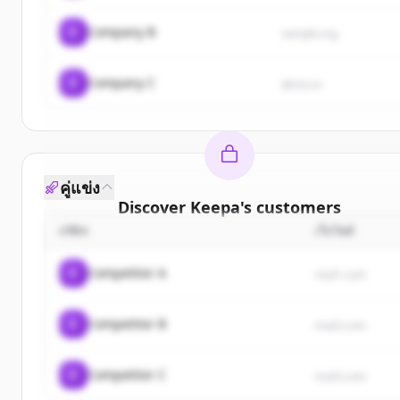
C
Company B
sample.org
C
Company C
demo.io
คู่แข่ง
Discover
Keepa
's
customers
บริษัท
เว็บไซต์
Sign up for free to view all
customers
of
Keepa
.
New accounts include trial credits to get started.
C
Competitor A
rival1.com
Create Free Account
C
Competitor B
rival2.com
มีบัญชีอยู่แล้วใช่ไหม
ลงชื่อเข้าใช้
C
Competitor C
rival3.com