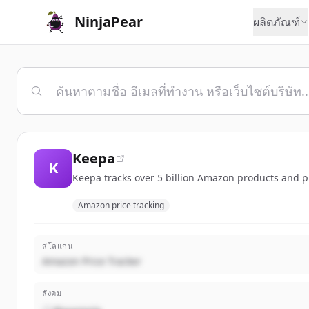
NinjaPear
ผลิตภัณฑ์
Keepa
K
Keepa tracks over 5 billion Amazon products and pr
Amazon price tracking
สโลแกน
Amazon Price Tracker
สังคม