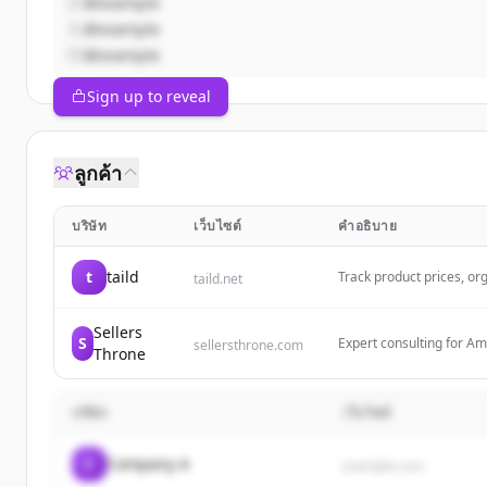
@example
@example
@example
Sign up to reveal
ลูกค้า
บริษัท
เว็บไซต์
คำอธิบาย
t
taild
Track product prices, org
taild.net
ultimate iOS price comp
Sellers
S
Expert consulting for Am
sellersthrone.com
Throne
Amazon businesses throu
บริษัท
เว็บไซต์
C
Company A
example.com