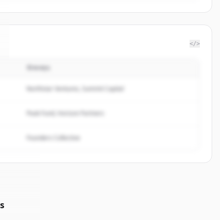
</>
นักลงทุน
Northstar Ventures, Summit Capital
Peak Fund, Horizon Partners
Founders Collective
s