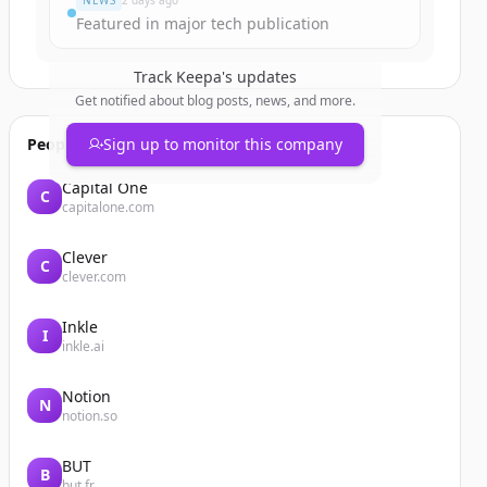
NEWS
2 days ago
Featured in major tech publication
Track
Keepa
's updates
Get notified about blog posts, news, and more.
People also viewed
Sign up to monitor this company
Capital One
C
capitalone.com
Clever
C
clever.com
Inkle
I
inkle.ai
Notion
N
notion.so
BUT
B
but.fr