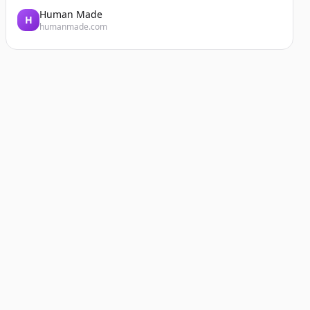
Human Made
H
humanmade.com