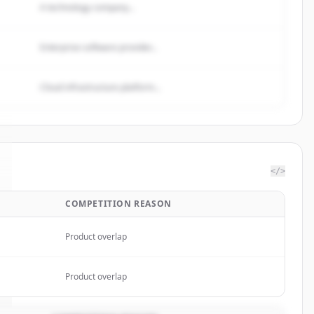
A technology company...
Enterprise software provider...
Cloud infrastructure platform...
</>
COMPETITION REASON
Product overlap
Product overlap