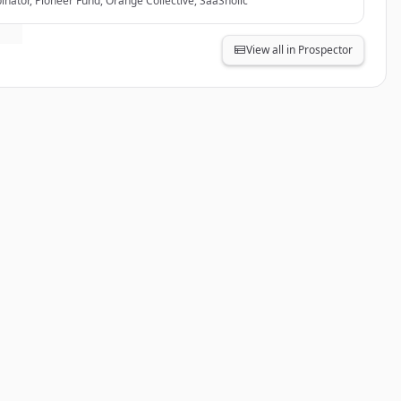
nator, Pioneer Fund, Orange Collective, SaaSholic
View all in Prospector