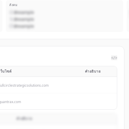
สังคม
@example
@example
@example
</>
เว็บไซต์
คำอธิบาย
fullcirclestrategicsolutions.com
quantrax.com
คำอธิบาย