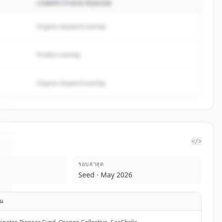
COMPETITION REASON
Organic keyword overlap
Product overlap
Organic keyword overlap
</>
รอบล่าสุด
.
Seed · May 2026
ุน