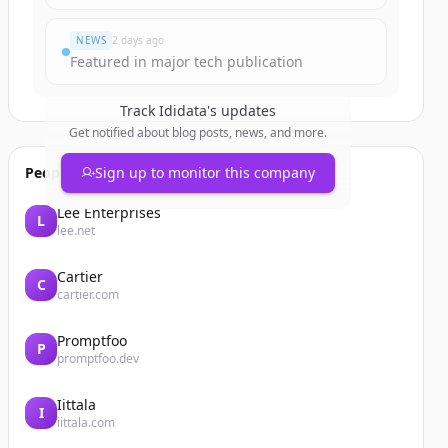
NEWS
2 days ago
Featured in major tech publication
Track
Ididata
's updates
Get notified about blog posts, news, and more.
People also viewed
Sign up to monitor this company
Lee Enterprises
L
lee.net
Cartier
C
cartier.com
Promptfoo
P
promptfoo.dev
Iittala
I
iittala.com