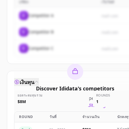
บริษัท
เว็บไซต์
C
Competitor A
rival1.com
C
Competitor B
rival2.com
C
Competitor C
rival3.com
เงินทุน
Discover
Ididata
's
competitors
ยอดระดมทุนรวม
ROUNDS
Sign up for free to view all
competitors
of
Ididata
$8M
1
New accounts include trial credits to get started.
ROUND
วันที่
จำนวนเงิน
นักลงท
Create Free Account