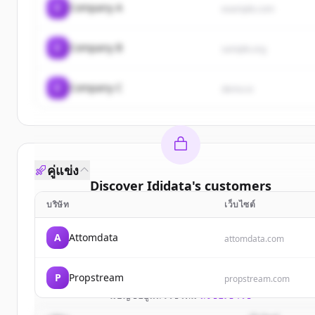
C
Company A
example.com
C
Company B
sample.org
C
Company C
demo.io
คู่แข่ง
Discover
Ididata
's
customers
บริษัท
เว็บไซต์
Sign up for free to view all
customers
of
Ididata
.
New accounts include trial credits to get started.
A
Attomdata
attomdata.com
Create Free Account
P
Propstream
propstream.com
มีบัญชีอยู่แล้วใช่ไหม
ลงชื่อเข้าใช้