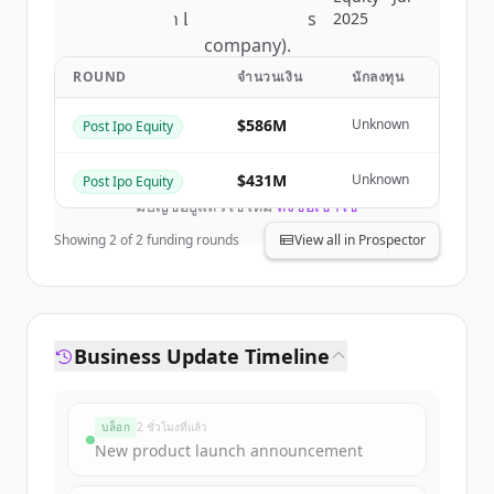
of
Nelson Labs (a Eurofins Scientific
2025
company)
.
New accounts include trial credits to
ROUND
จำนวนเงิน
นักลงทุน
get started.
$586M
Unknown
Post Ipo Equity
Create Free Account
$431M
Unknown
Post Ipo Equity
มีบัญชีอยู่แล้วใช่ไหม
ลงชื่อเข้าใช้
Showing
2
of
2
funding rounds
View all in Prospector
Business Update Timeline
บล็อก
2 ชั่วโมงที่แล้ว
New product launch announcement