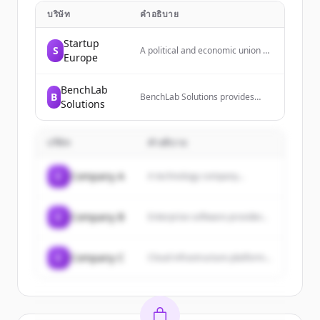
บริษัท
คำอธิบาย
Startup
S
A political and economic union of
Europe
27 member states located
primarily in Europe, operating
through a system of
BenchLab
B
supranational institutions and
BenchLab Solutions provides
Solutions
intergovernmental negotiated
laboratory services and
decisions.
informatics technology, including
laboratory data ecosystem
บริษัท
solutions, consultation, setup,
คำอธิบาย
and training. They are certified
government contractors and
C
Company A
A technology company...
serve as informatics technology
experts.
C
Company B
Enterprise software provider...
C
Company C
Cloud infrastructure platform...