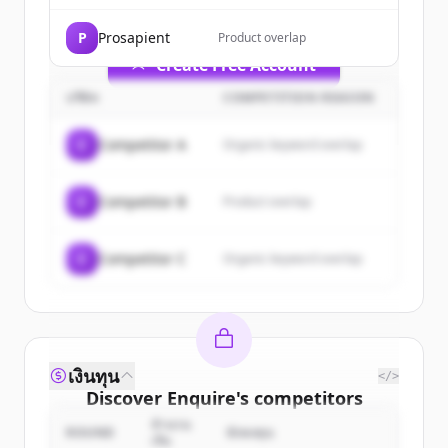
get started.
P
Prosapient
Product overlap
Create Free Account
บริษัท
COMPETITION REASON
มีบัญชีอยู่แล้วใช่ไหม
ลงชื่อเข้าใช้
C
Competitor A
Organic keyword overlap
C
Competitor B
Product overlap
C
Competitor C
Organic keyword overlap
เงินทุน
</>
Discover
Enquire
's
competitors
จำนวน
Sign up for free to view all
competitors
ROUND
นักลงทุน
เงิน