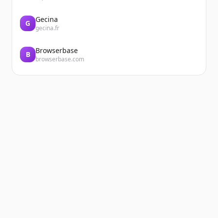
Gecina
G
gecina.fr
Browserbase
B
browserbase.com