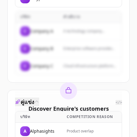
บริษัท
คำอธิบาย
C
Company A
A technology company...
C
Company B
Enterprise software provider...
C
Company C
Cloud infrastructure platform...
คู่แข่ง
</>
Discover
Enquire
's
customers
บริษัท
COMPETITION REASON
Sign up for free to view all
customers
of
Enquire
.
A
Alphasights
Product overlap
New accounts include trial credits to