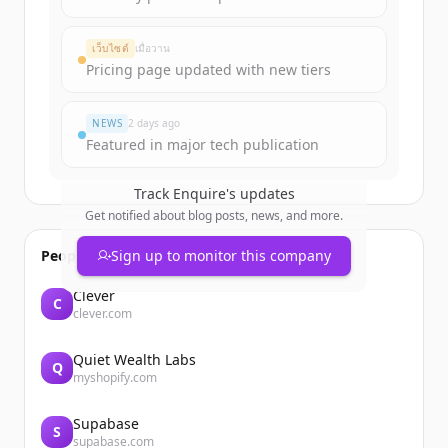
Create Free Account
เว็บไซต์
เมื่อวาน
Pricing page updated with new tiers
มีบัญชีอยู่แล้วใช่ไหม
ลงชื่อเข้าใช้
NEWS
2 days ago
Featured in major tech publication
Track
Enquire
's updates
Get notified about blog posts, news, and more.
People also viewed
Sign up to monitor this company
Clever
C
clever.com
Quiet Wealth Labs
Q
myshopify.com
Supabase
S
supabase.com