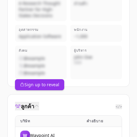
A Research Thought
ส่วนตัว
Partner for High-
Stakes Decisions
อุตสาหกรรม
พนักงาน
Application Software
~1,000
สังคม
ผู้บริหาร
John Doe
@example
CEO
@example
@example
Sign up to reveal
ลูกค้า
</>
บริษัท
คำอธิบาย
W
Waypoint AI