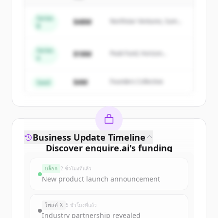
of
Enquire
.
New accounts include trial credits to
Series
$48M
Northstar Ventures, Summit
B
get started.
Capital
Series
Create Free Account
$18M
Peak Fund, Horizon
A
Partners
มีบัญชีอยู่แล้วใช่ไหม
ลงชื่อเข้าใช้
$4M
Founders Collective
Seed
Business Update Timeline
Discover
enquire.ai
's
funding
rounds
บล็อก
2 ชั่วโมงที่แล้ว
Sign up for free to view all
funding
New product launch announcement
rounds
of
enquire.ai
.
New accounts include trial credits to
โพสต์ X
5 ชั่วโมงที่แล้ว
get started.
Industry partnership revealed