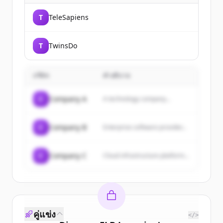
T
TeleSapiens
T
TwinsDo
บริษัท
คำอธิบาย
C
Company A
A technology company...
C
Company B
Enterprise software provider...
C
Company C
Cloud infrastructure platform...
คู่แข่ง
</>