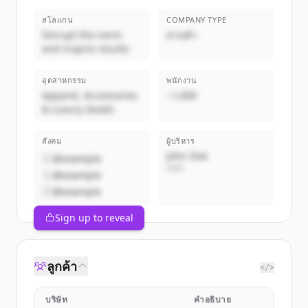
สโลแกน
COMPANY TYPE
Disrupt the norm
ส่วนตัว
and inspire results
อุตสาหกรรม
พนักงาน
Apparel, Accessories
~1,000
& Luxury Goods
สังคม
ผู้บริหาร
John Doe
@example
CEO
@example
@example
Sign up to reveal
ลูกค้า
</>
บริษัท
คำอธิบาย