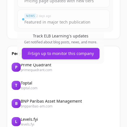
Pricing page updated with new tiers
มีบัญชีอยู่แล้วใช่ไหม
ลงชื่อเข้าใช้
NEWS
2 days ago
Featured in major tech publication
Track
ELB Learning
's updates
Get notified about blog posts, news, and more.
People also viewed
Sign up to monitor this company
Prime Quadrant
P
primequadrant.com
Toptal
T
toptal.com
BNP Paribas Asset Management
B
bnpparibas-am.com
Levels.fyi
L
levels.fyi