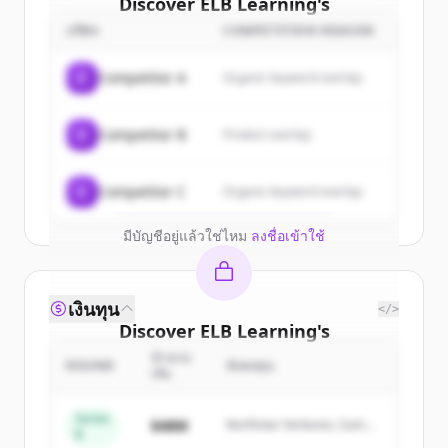
Discover
ELB Learning
's
customers
บริษัท
COMPETITION REASON
Sign up for free to view all
customers
C
Competitor A
Organic keyword overlap
of
ELB Learning
.
New accounts include trial credits to
C
Competitor B
Product overlap
get started.
Create Free Account
C
Competitor C
Organic keyword overlap
มีบัญชีอยู่แล้วใช่ไหม
ลงชื่อเข้าใช้
เงินทุน
</>
Discover
ELB Learning
's
competitors
จำนวน
ROUND
นักลงทุน
เงิน
Sign up for free to view all
competitors
of
ELB Learning
.
Series
$48M
Northstar Ventures, Summit
B
New accounts include trial credits to
Capital