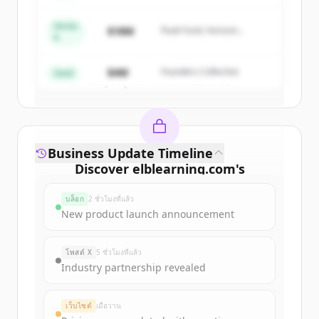
get started.
Series
$18M
Peak Fund, Horizon
A
Partners
Create Free Account
$4M
Founders Collective
Seed
มีบัญชีอยู่แล้วใช่ไหม
ลงชื่อเข้าใช้
Business Update Timeline
Discover
elblearning.com
's
funding rounds
บล็อก
2 ชั่วโมงที่แล้ว
Sign up for free to view all
funding
New product launch announcement
rounds
of
elblearning.com
.
New accounts include trial credits to
โพสต์ X
5 ชั่วโมงที่แล้ว
get started.
Industry partnership revealed
Create Free Account
เว็บไซต์
เมื่อวาน