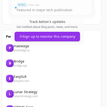
NEWS
2 days ago
Featured in major tech publication
Track
Aetion
's updates
Get notified about blog posts, news, and more.
People also viewed
Sign up to monitor this company
Pixeledge
P
pixeledge.io
Bridge
B
bridge.xyz
EasySLR
E
easyslr.com
Lunar Strategy
L
lunarstrategy.com