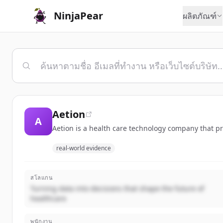
NinjaPear
ผลิตภัณฑ์
Aetion
A
Aetion is a health care technology company that p
real-world evidence
สโลแกน
Turning data into decisions that shape the future of
healthcare
พนักงาน