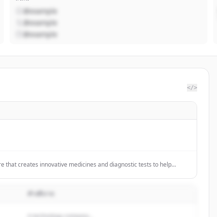
@example
@example
@example
</>
re that creates innovative medicines and diagnostic tests to help
obally.
คำอธิบาย
A technology company...