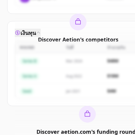
เงินทุน
Discover
Aetion
's
competitors
ROUND
วันที่
จำนวนเงิน
Sign up for free to view all
competitors
of
Aetion
.
New accounts include trial credits to get started.
$48M
Series B
Mar 2024
Create Free Account
$18M
Series A
Aug 2022
มีบัญชีอยู่แล้วใช่ไหม
ลงชื่อเข้าใช้
$4M
Seed
Jan 2021
Discover
aetion.com
's
funding roun