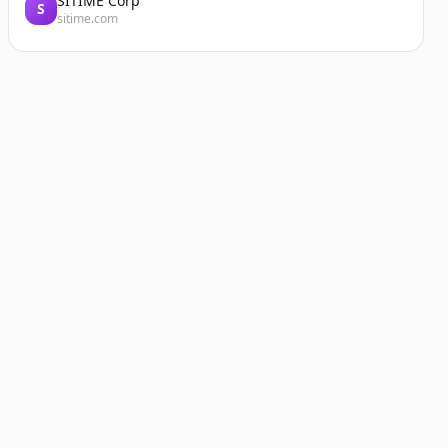
SITIME Corp
S
sitime.com