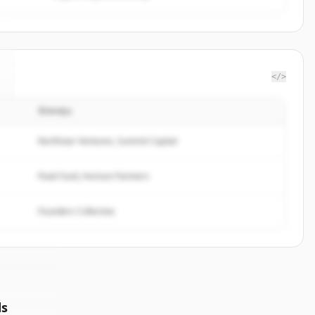
</>
นักลงทุน
Northstar Ventures, Summit Capital
Peak Fund, Horizon Partners
Founders Collective
ds