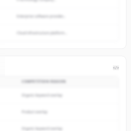
Enterprise software provider...
Cloud infrastructure platform...
</>
COMPETITION REASON
Organic keyword overlap
Product overlap
Organic keyword overlap