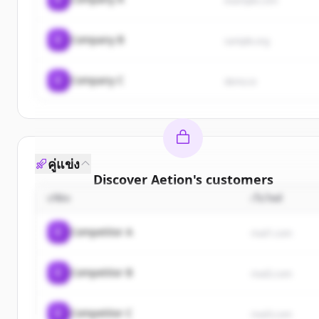
example.com
C
Company B
sample.org
C
Company C
demo.io
คู่แข่ง
Discover
Aetion
's
customers
บริษัท
เว็บไซต์
Sign up for free to view all
customers
of
Aetion
.
New accounts include trial credits to get started.
C
Competitor A
rival1.com
Create Free Account
C
Competitor B
rival2.com
มีบัญชีอยู่แล้วใช่ไหม
ลงชื่อเข้าใช้
C
Competitor C
rival3.com