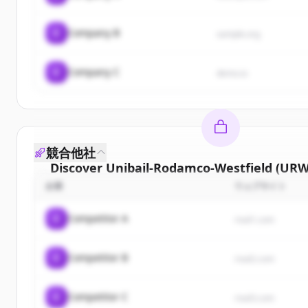
C
Company B
sample.org
C
Company C
demo.io
競合他社
Discover
Unibail-Rodamco-Westfield (URW
企業
ウェブサイト
Sign up for free to view all
customers
of
Unibail
Westfield (URW)
.
C
Competitor A
rival1.com
New accounts include trial credits to get sta
C
Competitor B
Create Free Account
rival2.com
すでにアカウントをお持ちですか？
サイン
C
Competitor C
rival3.com