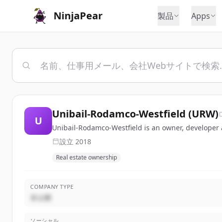
NinjaPear
製品
Apps
Unibail-Rodamco-Westfield (URW)
U
Unibail-Rodamco-Westfield is an owner, developer a
設立
2018
Real estate ownership
COMPANY TYPE
非公開
ソーシャル