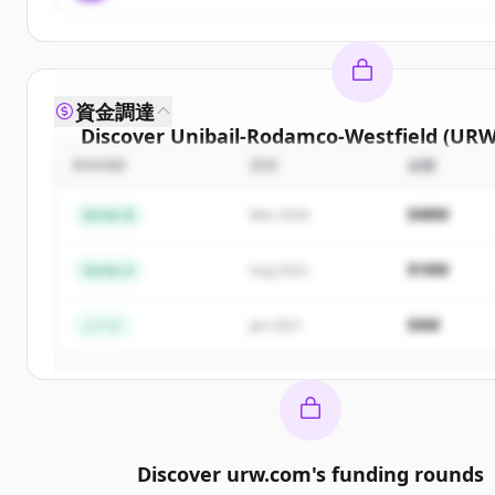
資金調達
Discover
Unibail-Rodamco-Westfield (URW
ROUND
日付
金額
Sign up for free to view all
competitors
of
Un
Rodamco-Westfield (URW)
.
$48M
Series B
Mar 2024
New accounts include trial credits to get sta
$18M
Series A
Aug 2022
Create Free Account
$4M
シード
Jan 2021
すでにアカウントをお持ちですか？
サイ
Discover
urw.com
's
funding rounds