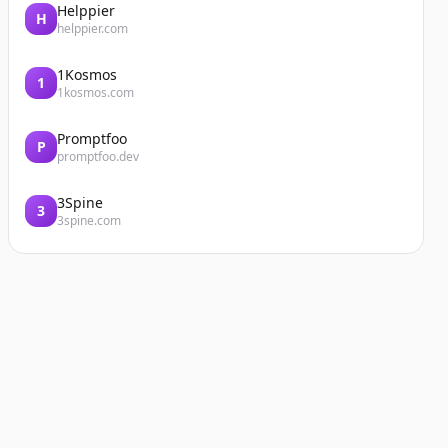
Helppier
H
helppier.com
1Kosmos
1
1kosmos.com
Promptfoo
P
promptfoo.dev
3Spine
3
3spine.com