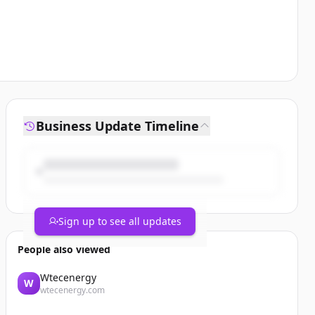
Business Update Timeline
Sign up to see all updates
People also viewed
Wtecenergy
W
wtecenergy.com