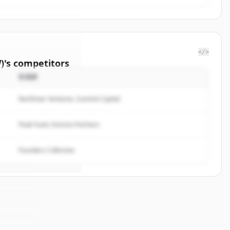
</>
)
's
competitors
投資家
ibail-
Northstar Ventures, Summit Capital
rted.
Peak Fund, Horizon Partners
Founders Collective
ンイン