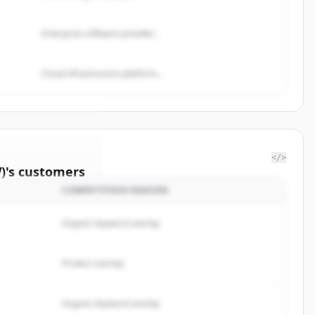
Enterprise software provider...
Cloud infrastructure platform...
</>
)
's
customers
COMPETITION REASON
-Rodamco-
Organic keyword overlap
rted.
Product overlap
イン
Organic keyword overlap