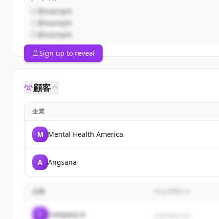
@example
@example
@example
Sign up to reveal
顧客
企業
M
Mental Health America
A
Angsana
企業
ウェブサイト
C
Company A
example.com