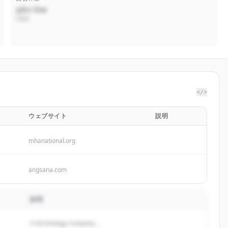
John Doe
CEO
</>
ウェブサイト
説明
mhanational.org
angsana.com
説明
A technology company...