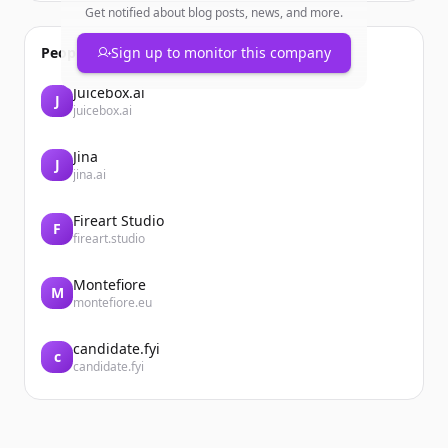
Get notified about blog posts, news, and more.
People also viewed
Sign up to monitor this company
Juicebox.ai
J
juicebox.ai
Jina
J
jina.ai
Fireart Studio
F
fireart.studio
Montefiore
M
montefiore.eu
candidate.fyi
c
candidate.fyi