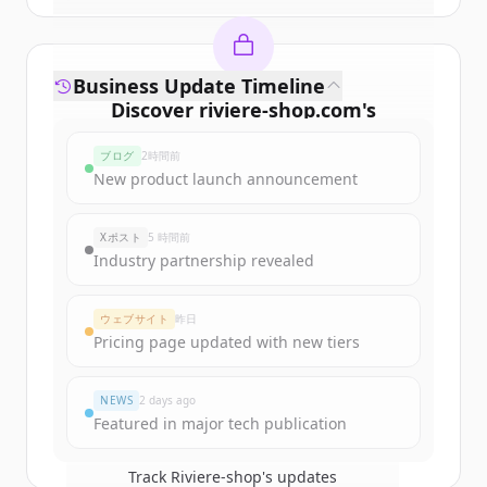
Business Update Timeline
Discover
riviere-shop.com
's
funding rounds
ブログ
2時間前
Sign up for free to view all
funding
New product launch announcement
rounds
of
riviere-shop.com
.
New accounts include trial credits to
Xポスト
5 時間前
get started.
Industry partnership revealed
Create Free Account
ウェブサイト
昨日
Pricing page updated with new tiers
すでにアカウントをお持ちですか？
サインイン
NEWS
2 days ago
Featured in major tech publication
Track
Riviere-shop
's updates