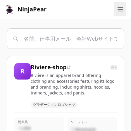
NinjaPear
Riviere-shop
</>
R
Rivière is an apparel brand offering
clothing and accessories featuring its logo
and branding, including shirts, hoodies,
trainers, jackets, and pants.
グラデーションロゴシャツ
従業員
ソーシャル
~1,000
@example