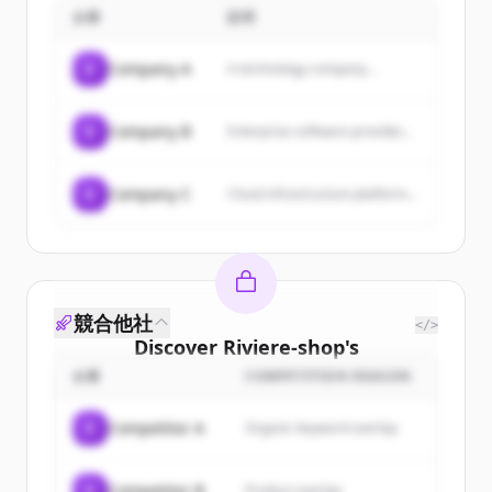
企業
説明
管理会計、資金繰り、金融
機関対応、組織活性化など
の課題に取り組み、経営者
C
Company A
A technology company...
の意思決定を支援します。
C
Company B
Enterprise software provider...
C
Company C
Cloud infrastructure platform...
競合他社
</>
Discover
Riviere-shop
's
customers
企業
COMPETITION REASON
Sign up for free to view all
customers
C
Competitor A
Organic keyword overlap
of
Riviere-shop
.
New accounts include trial credits to
C
Competitor B
Product overlap