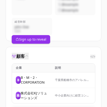
@example
@example
経営幹部
John Doe
CEO
Sign up to reveal
顧客
</>
企業
説明
B・M・2・
B
千葉県船橋市のアパレル総
CORPORATION
合メーカーで、様々なブラ
ンドと多種多様な製造工程
をマッチングし、新しい製
株式会社KJソリュ
株
品を世に送り出すお手伝い
中小企業向けに経営コンサ
ーションズ
をしています。
ルティングとエグゼクティ
ブコーチングを提供する会
社。事業再生、戦略策定、