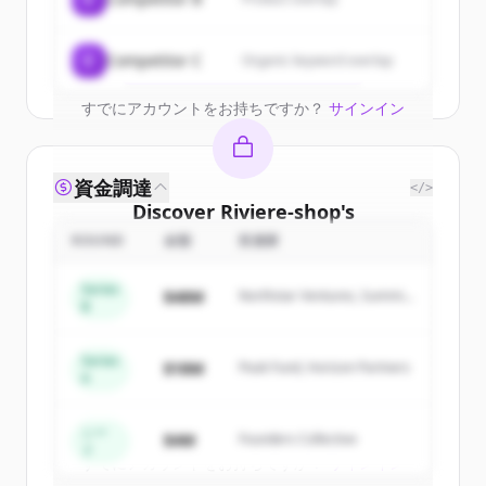
get started.
Create Free Account
C
Competitor C
Organic keyword overlap
すでにアカウントをお持ちですか？
サインイン
資金調達
</>
Discover
Riviere-shop
's
competitors
ROUND
金額
投資家
Sign up for free to view all
competitors
Series
$48M
Northstar Ventures, Summit
of
Riviere-shop
.
B
Capital
New accounts include trial credits to
get started.
Series
$18M
Peak Fund, Horizon Partners
A
Create Free Account
シー
$4M
Founders Collective
ド
すでにアカウントをお持ちですか？
サインイン